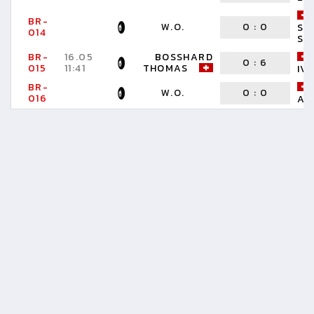
BR-
W.O.
0
:
0
SC
014
ST
BR-
16.05
BOSSHARD
0
:
6
015
11:41
THOMAS
IV
BR-
W.O.
0
:
0
016
AN