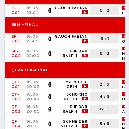
F-
16.05
GAUCH FABIAN
6
:
2
001
23:04
RA
SEMI-FINAL
SF-
16.05
GAUCH FABIAN
6
:
1
001
21:47
OR
SF-
16.05
EHRBAR
6
:
2
NI
002
22:00
RALPH
HA
QUARTER-FINAL
QF-
16.05
MARCELIC
2
:
6
001
20:05
ORIN
FA
QF-
16.05
SCHORNO
4
:
6
002
20:48
RUEDI
OR
QF-
16.05
EHRBAR
6
:
3
003
20:05
RALPH
AN
QF-
16.05
SCHNEIDER
5
:
6
NI
004
20:33
STEFAN
HA