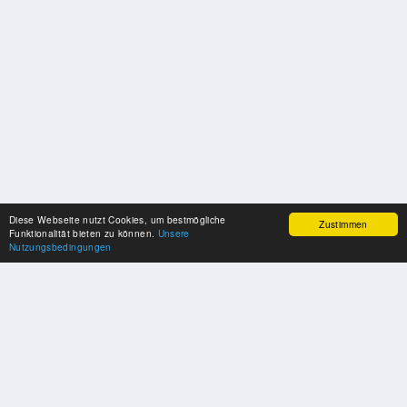
Diese Webseite nutzt Cookies, um bestmögliche
Zustimmen
Funktionalität bieten zu können.
Unsere
Nutzungsbedingungen
SPONSOREN
Swisspool dankt im Namen unserer Sportler, für die Unterstützung