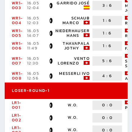
WR1-
16.05
GARRIDO JOSÉ
3
:
6
MA
003
12:04
JO
WR1-
16.05
SCHAUB
1
:
6
004
12:03
MARCO
RU
WR1-
16.05
NIEDERHAUSER
1
:
6
005
14:07
HANS
RA
WR1-
16.05
THAVAPALA
1
:
6
006
11:49
JOTHY
FA
WR1-
16.05
VENTO
5
:
6
SC
007
12:30
LORENZO
ST
WR1-
16.05
MESSERLI IVO
4
:
6
008
12:56
AN
LOSER-ROUND-1
LR1-
W.O.
0
:
0
001
PA
LR1-
W.O.
0
:
0
002
LR1-
W.O.
0
:
0