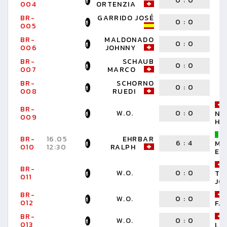
0
:
0
004
ORTENZIA
BR-
GARRIDO JOSÉ
0
:
0
005
BR-
MALDONADO
0
:
0
006
JOHNNY
BR-
SCHAUB
0
:
0
007
MARCO
BR-
SCHORNO
0
:
0
008
RUEDI
BR-
W.O.
0
:
0
NI
009
HA
BR-
16.05
EHRBAR
6
:
4
MI
010
12:30
RALPH
ER
BR-
W.O.
0
:
0
TH
011
JO
BR-
W.O.
0
:
0
012
FA
BR-
W.O.
0
:
0
013
LO