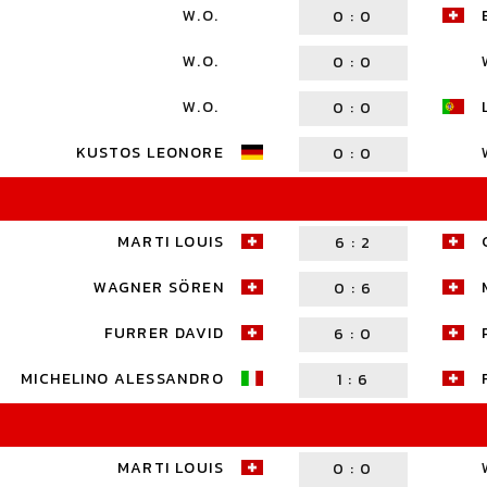
W.O.
0
:
0
W.O.
0
:
0
W.O.
0
:
0
KUSTOS LEONORE
0
:
0
MARTI LOUIS
6
:
2
WAGNER SÖREN
0
:
6
FURRER DAVID
6
:
0
MICHELINO ALESSANDRO
1
:
6
MARTI LOUIS
0
:
0