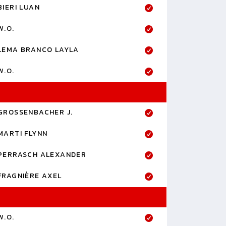
BIERI LUAN
W.O.
LEMA BRANCO LAYLA
W.O.
GROSSENBACHER J.
MARTI FLYNN
PERRASCH ALEXANDER
FRAGNIÈRE AXEL
W.O.