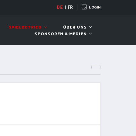
LOGIN
OPEN
DE
|
FR
10. AUG. 2026, 19:00
SPIELBETRIEB
ÜBER UNS
SPONSOREN & MEDIEN