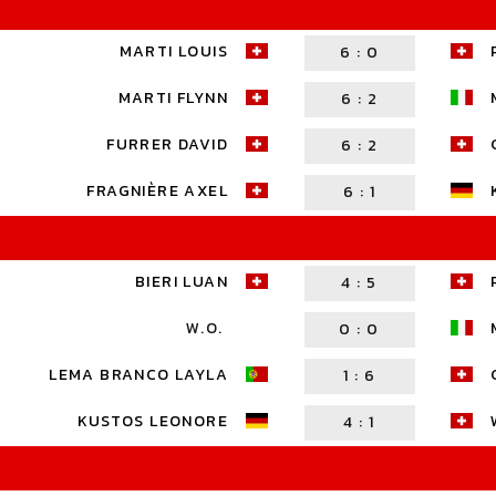
MARTI LOUIS
6
:
0
MARTI FLYNN
6
:
2
FURRER DAVID
6
:
2
FRAGNIÈRE AXEL
6
:
1
BIERI LUAN
4
:
5
W.O.
0
:
0
LEMA BRANCO LAYLA
1
:
6
KUSTOS LEONORE
4
:
1