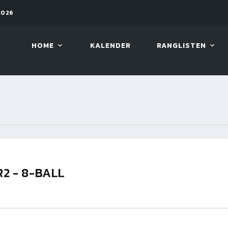
2026
08. AUG. 2026, 10:00
VIVA 
HOME
KALENDER
RANGLISTEN
R2 - 8-BALL