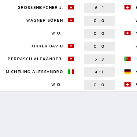
GROSSENBACHER J.
6
:
1
WAGNER SÖREN
0
:
0
W.O.
0
:
0
FURRER DAVID
0
:
0
PERRASCH ALEXANDER
5
:
3
MICHELINO ALESSANDRO
4
:
1
W.O.
0
:
0