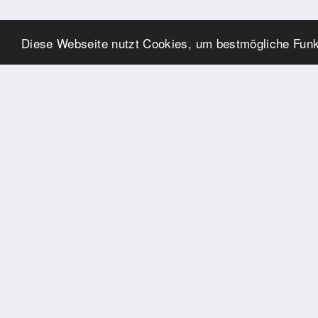
Diese Webseite nutzt Cookies, um bestmögliche Funkt
SPONSOREN
Swisspool dankt im Namen
unserer Sportler, für die
Unterstützung
PARTNER
Nat./Int. Sportverbände &
Organisationen