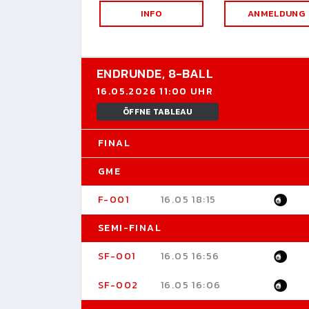
INFO
ANMELDUNG
ENDRUNDE,
8-BALL
16.05.2026 11:00 UHR
ÖFFNE TABLEAU
FINAL
GME
F-001
16.05 18:15
SEMI-FINAL
SF-001
16.05 16:56
SF-002
16.05 16:06