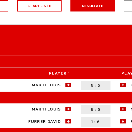
STARTLISTE
RESULTATE
PLAYER 1
PLA
MARTI LOUIS
6
:
5
MARTI LOUIS
6
:
5
FURRER DAVID
1
:
6