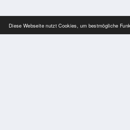
Diese Webseite nutzt Cookies, um bestmögliche Funkt
SPONSOREN
Swisspool dankt im Namen
unserer Sportler, für die
Unterstützung
PARTNER
Nat./Int. Sportverbände &
Organisationen