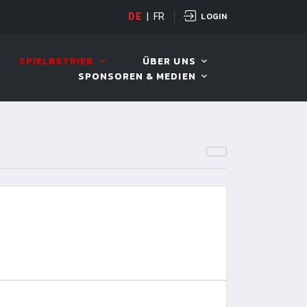
LOGIN
D TOUR 2026
DE
|
FR
11. AUG. 2026, 19:30
SPIELBETRIEB
ÜBER UNS
SPONSOREN & MEDIEN