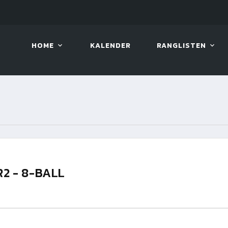
08. AUG. 2026, 10:00
VIVA 
HOME
KALENDER
RANGLISTEN
R2 - 8-BALL