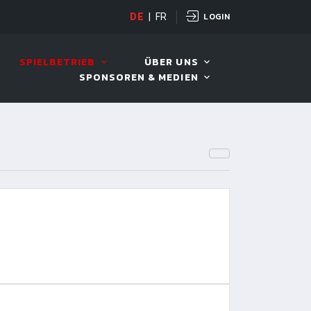
LOGIN
OPEN
DE
|
FR
10. AUG. 2026, 19:00
SPIELBETRIEB
ÜBER UNS
SPONSOREN & MEDIEN