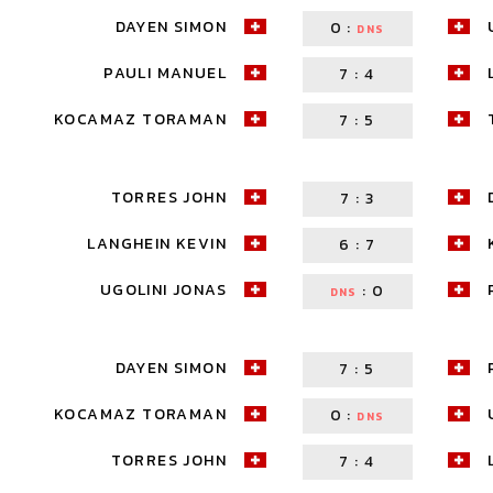
DAYEN SIMON
0
:
DNS
PAULI MANUEL
7
:
4
KOCAMAZ TORAMAN
7
:
5
TORRES JOHN
7
:
3
LANGHEIN KEVIN
6
:
7
UGOLINI JONAS
:
0
DNS
DAYEN SIMON
7
:
5
KOCAMAZ TORAMAN
0
:
DNS
TORRES JOHN
7
:
4