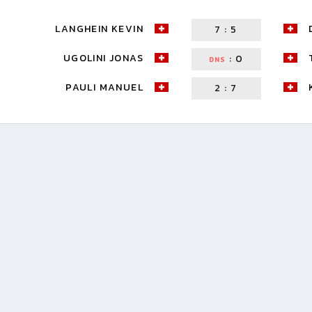
LANGHEIN KEVIN
7
:
5
UGOLINI JONAS
:
0
DNS
PAULI MANUEL
2
:
7