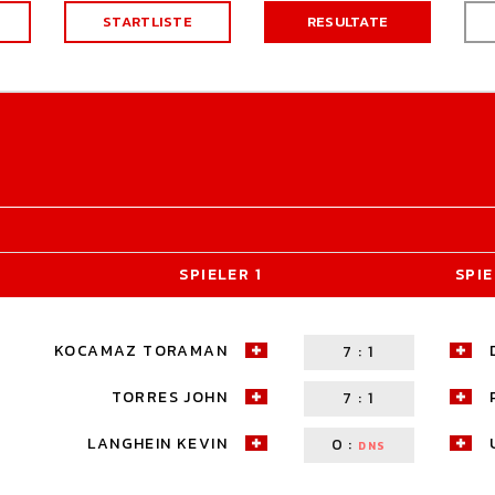
STARTLISTE
RESULTATE
SPIELER 1
SPIE
KOCAMAZ TORAMAN
7
:
1
TORRES JOHN
7
:
1
LANGHEIN KEVIN
0
:
DNS