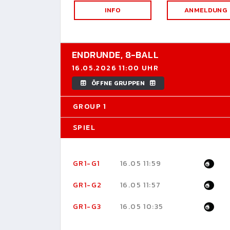
INFO
ANMELDUNG
ENDRUNDE,
8-BALL
16.05.2026 11:00 UHR
ÖFFNE GRUPPEN
GROUP 1
SPIEL
GR1-G1
16.05 11:59
GR1-G2
16.05 11:57
GR1-G3
16.05 10:35