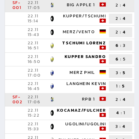
SF-
22.11
BIG APPLE 1
2
:
4
001
17:05
22.11
KUPPER/TSCHUMI
2
:
4
15:14
K
22.11
MERZ/VENTO
2
:
4
15:43
22.11
TSCHUMI LORENZ
6
:
3
16:51
22.11
KUPPER SANDRO
6
:
5
16:50
22.11
MERZ PHIL
3
:
5
17:00
22.11
LANGHEIN KEVIN
1
:
5
16:45
SF-
22.11
RPB 1
2
:
4
002
17:06
22.11
KOCAMAZ/FULCHER
4
:
1
15:22
22.11
UGOLINI/UGOLINI
3
:
4
15:33
S
22.11