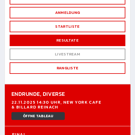
ANMELDUNG
STARTLISTE
RESULTATE
LIVESTREAM
RANGLISTE
ENDRUNDE,
DIVERSE
22.11.2025 14:30 UHR, NEW YORK CAFE
& BILLARD REINACH
ÖFFNE TABLEAU
FINAL