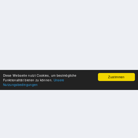
Diese Webseite nutzt Cookies, um bestmögliche
Zustimmen
Funktionalität bieten zu können.
Unsere
Nutzungsbedingungen
SPONSOREN
Swisspool dankt im Namen unserer Sportler, für die Unterstützung