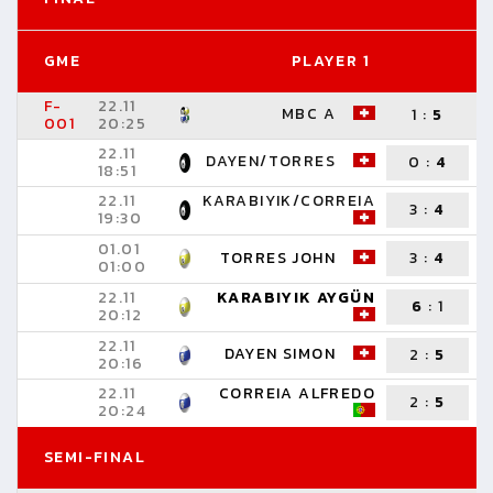
GME
PLAYER 1
F-
22.11
MBC A
1
:
5
001
20:25
22.11
DAYEN/TORRES
0
:
4
18:51
22.11
KARABIYIK/CORREIA
3
:
4
19:30
J
01.01
TORRES JOHN
3
:
4
01:00
M
22.11
KARABIYIK AYGÜN
6
:
1
20:12
22.11
DAYEN SIMON
2
:
5
20:16
22.11
CORREIA ALFREDO
2
:
5
20:24
SEMI-FINAL