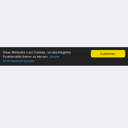
Diese Webseite nutzt Cookies, um bestmögliche
Zustimmen
Funktionalität bieten zu können.
Unsere
Nutzungsbedingungen
SPONSOREN
Swisspool dankt im Namen unserer Sportler, für die Unterstützung