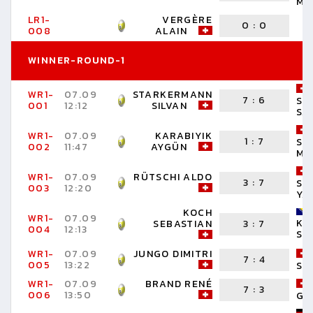
MU
LR1-
VERGÈRE
0
:
0
008
ALAIN
WINNER-ROUND-1
WR1-
07.09
STARKERMANN
7
:
6
SP
001
12:12
SILVAN
SA
WR1-
07.09
KARABIYIK
1
:
7
SC
002
11:47
AYGÜN
MI
WR1-
07.09
RÜTSCHI ALDO
3
:
7
ST
003
12:20
YA
KOCH
WR1-
07.09
KO
SEBASTIAN
3
:
7
004
12:13
SE
WR1-
07.09
JUNGO DIMITRI
7
:
4
005
13:22
SH
WR1-
07.09
BRAND RENÉ
7
:
3
006
13:50
G.