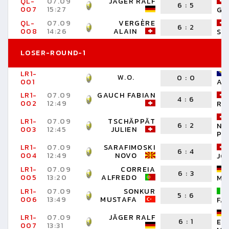
QL-
07.09
JÄGER RALF
6
:
5
007
15:27
G.
QL-
07.09
VERGÈRE
6
:
2
008
14:26
ALAIN
SH
LOSER-ROUND-1
LR1-
W.O.
0
:
0
001
AD
LR1-
07.09
GAUCH FABIAN
4
:
6
002
12:49
RO
LR1-
07.09
TSCHÄPPÄT
6
:
2
NO
003
12:45
JULIEN
PA
LR1-
07.09
SARAFIMOSKI
6
:
4
004
12:49
NOVO
JO
LR1-
07.09
CORREIA
6
:
3
005
13:20
ALFREDO
MA
LR1-
07.09
SONKUR
5
:
6
006
13:49
MUSTAFA
FA
LR1-
07.09
JÄGER RALF
6
:
1
ER
007
13:31