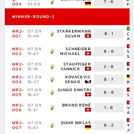
7
:
6
004
01:00
FA
WINNER-ROUND-2
WR2-
07.09
STARKERMANN
8
:
1
CO
001
15:48
SILVAN
AL
WR2-
07.09
SCHNEIDER
8
:
6
SP
002
15:47
MICHAEL
SA
WR2-
07.09
STAUFFIGER
2
:
8
003
15:16
YANNICK
RO
WR2-
07.09
KOVACEVIC
8
:
7
004
16:47
SENAD
RA
WR2-
07.09
JUNGO DIMITRI
6
:
8
005
16:47
SE
WR2-
07.09
BRAND RENÉ
1
:
8
VE
006
15:31
AL
WR2-
07.09
DOHR NIKLAS
8
:
2
TS
007
15:41
JU