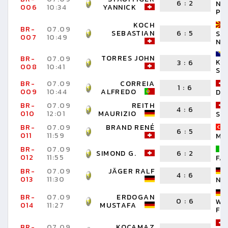
6
:
2
NO
006
10:34
YANNICK
PA
KOCH
BR-
07.09
SEBASTIAN
6
:
5
SA
007
10:49
NO
TORRES JOHN
BR-
07.09
KO
3
:
6
008
10:41
SE
BR-
07.09
CORREIA
1
:
6
009
10:44
ALFREDO
DI
BR-
07.09
REITH
4
:
6
010
12:01
MAURIZIO
SH
BR-
07.09
BRAND RENÉ
6
:
5
011
11:59
MU
BR-
07.09
SIMOND G.
6
:
2
012
11:55
FA
BR-
07.09
JÄGER RALF
4
:
6
013
11:30
NI
BR-
07.09
ERDOGAN
0
:
6
WA
014
11:27
MUSTAFA
FR
BR-
07.09
KOCAMAZ