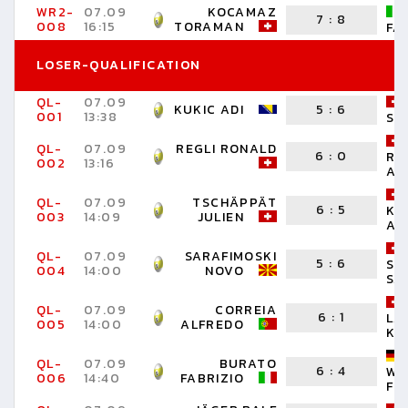
WR2-
07.09
KOCAMAZ
7
:
8
008
16:15
TORAMAN
FA
LOSER-QUALIFICATION
QL-
07.09
KUKIC ADI
5
:
6
001
13:38
SE
QL-
07.09
REGLI RONALD
6
:
0
RÜ
002
13:16
AL
QL-
07.09
TSCHÄPPÄT
6
:
5
KA
003
14:09
JULIEN
AY
QL-
07.09
SARAFIMOSKI
5
:
6
SP
004
14:00
NOVO
SA
QL-
07.09
CORREIA
6
:
1
LA
005
14:00
ALFREDO
KE
QL-
07.09
BURATO
6
:
4
WA
006
14:40
FABRIZIO
FR