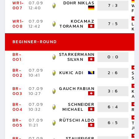
WR1-
07.09
DOHR NIKLAS
7
:
3
WA
007
12:40
FR
WR1-
07.09
KOCAMAZ
7
:
5
LA
008
12:42
TORAMAN
KE
BEGINNER-ROUND
BR-
STARKERMANN
0
:
0
001
SILVAN
BR-
07.09
KUKIC ADI
2
:
6
SP
002
10:41
SA
BR-
07.09
GAUCH FABIAN
3
:
6
KA
003
10:27
AY
BR-
07.09
SCHNEIDER
6
:
4
004
10:32
MICHAEL
RO
BR-
07.09
RÜTSCHI ALDO
6
:
5
TS
005
11:21
JU
BR-
07.09
STAUFFIGER