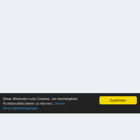
Diese Webseite nutzt Cookies, um bestmögliche
Zustimmen
Funktionalität bieten zu können.
Unsere
Nutzungsbedingungen
SPONSOREN
Swisspool dankt im Namen unserer Sportler, für die Unterstützung