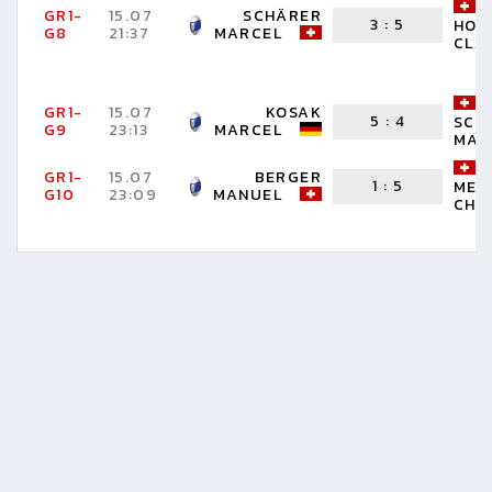
GR1-
15.07
SCHÄRER
3
:
5
HOS
G8
21:37
MARCEL
CLA
GR1-
15.07
KOSAK
5
:
4
SCH
G9
23:13
MARCEL
MAR
GR1-
15.07
BERGER
1
:
5
MES
G10
23:09
MANUEL
CHR