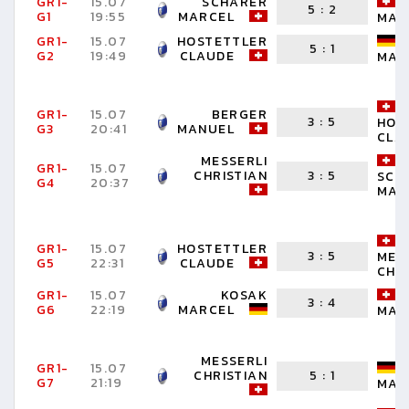
GR1-
15.07
SCHÄRER
5
:
2
G1
19:55
MARCEL
MAN
GR1-
15.07
HOSTETTLER
5
:
1
G2
19:49
CLAUDE
MAR
GR1-
15.07
BERGER
3
:
5
HOS
G3
20:41
MANUEL
CLA
MESSERLI
GR1-
15.07
CHRISTIAN
3
:
5
SCH
G4
20:37
MAR
GR1-
15.07
HOSTETTLER
3
:
5
MES
G5
22:31
CLAUDE
CHR
GR1-
15.07
KOSAK
3
:
4
G6
22:19
MARCEL
MAN
MESSERLI
GR1-
15.07
CHRISTIAN
5
:
1
G7
21:19
MAR