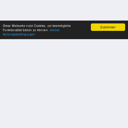
Diese Webseite nutzt Cookies, um bestmögliche
Zustimmen
Funktionalität bieten zu können.
Unsere
Nutzungsbedingungen
SPONSOREN
Swisspool dankt im Namen unserer Sportler, für die Unterstützung
PARTNER
Nat./Int. Sportverbände & Organisationen