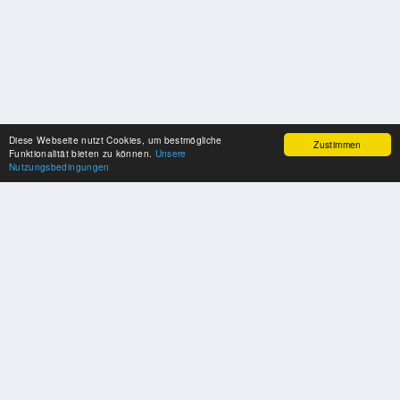
Diese Webseite nutzt Cookies, um bestmögliche
Zustimmen
Funktionalität bieten zu können.
Unsere
Nutzungsbedingungen
SPONSOREN
Swisspool dankt im Namen unserer Sportler, für die Unterstützung