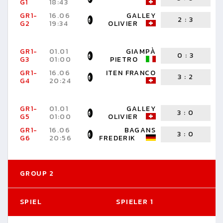
G1
18:43
P
GR1-
16.06
GALLEY
2
:
3
G2
19:34
OLIVIER
F
GR1-
01.01
GIAMPÀ
0
:
3
G3
01:00
PIETRO
F
GR1-
16.06
ITEN FRANCO
3
:
2
G4
20:24
O
GR1-
01.01
GALLEY
3
:
0
G5
01:00
OLIVIER
P
GR1-
16.06
BAGANS
3
:
0
G6
20:56
FREDERIK
F
GROUP 2
SPIEL
SPIELER 1
S