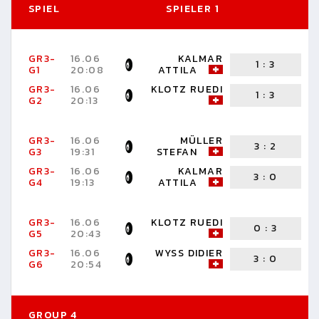
SPIEL
SPIELER 1
S
GR3-
16.06
KALMAR
1
:
3
G1
20:08
ATTILA
S
GR3-
16.06
KLOTZ RUEDI
1
:
3
G2
20:13
D
GR3-
16.06
MÜLLER
3
:
2
G3
19:31
STEFAN
D
GR3-
16.06
KALMAR
3
:
0
G4
19:13
ATTILA
R
GR3-
16.06
KLOTZ RUEDI
0
:
3
G5
20:43
S
GR3-
16.06
WYSS DIDIER
3
:
0
G6
20:54
A
GROUP 4