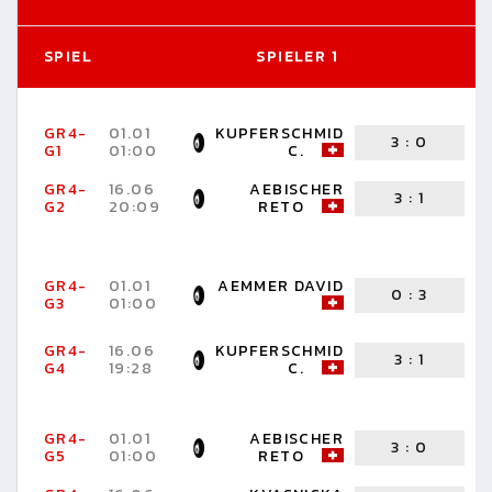
SPIEL
SPIELER 1
S
GR4-
01.01
KUPFERSCHMID
3
:
0
G1
01:00
C.
D
GR4-
16.06
AEBISCHER
3
:
1
K
G2
20:09
RETO
P
GR4-
01.01
AEMMER DAVID
0
:
3
K
G3
01:00
P
GR4-
16.06
KUPFERSCHMID
3
:
1
A
G4
19:28
C.
R
GR4-
01.01
AEBISCHER
3
:
0
G5
01:00
RETO
D