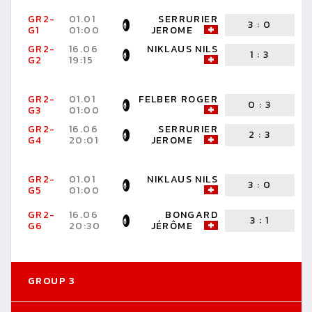
GR2-
01.01
SERRURIER
3
:
0
G1
01:00
JEROME
R
GR2-
16.06
NIKLAUS NILS
1
:
3
G2
19:15
J
GR2-
01.01
FELBER ROGER
0
:
3
G3
01:00
J
GR2-
16.06
SERRURIER
2
:
3
G4
20:01
JEROME
N
GR2-
01.01
NIKLAUS NILS
3
:
0
G5
01:00
R
GR2-
16.06
BONGARD
3
:
1
S
G6
20:30
JÉRÔME
J
GROUP 3