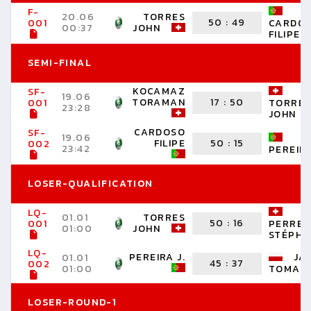
F-
20.06
TORRES
50
:
49
001
CARDO
00:37
JOHN
FILIPE
SEMI-FINAL
KOCAMAZ
SF-
19.06
TORAMAN
17
:
50
001
TORRE
23:28
JOHN
CARDOSO
SF-
19.06
FILIPE
50
:
15
002
23:42
PEREIRA
LOSER-QUALIFICATION
LQ-
01.01
TORRES
50
:
16
001
PERRET
01:00
JOHN
STÉPHA
LQ-
PEREIRA J.
JA
01.01
45
:
37
002
01:00
TOMAS
LOSER-ROUND-1