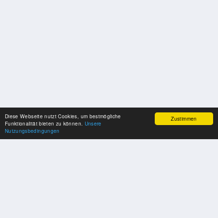
Diese Webseite nutzt Cookies, um bestmögliche
Zustimmen
Funktionalität bieten zu können.
Unsere
Nutzungsbedingungen
SPONSOREN
Swisspool dankt im Namen unserer Sportler, für die Unterstützung