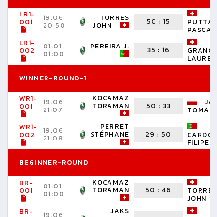
LR1-
19.06
TORRES
50
:
15
001
PUTTA
20:50
JOHN
PASCAL
LR1-
01.01
PEREIRA J.
35
:
16
002
GRANG
01:00
LAUREN
WINNER-ROUND-1
KOCAMAZ
WR1-
19.06
JA
TORAMAN
50
:
33
001
21:07
TOMAS
PERRET
WR1-
19.06
STÉPHANE
29
:
50
002
CARDO
21:08
FILIPE
BEGINNER-ROUND
KOCAMAZ
BR-
01.01
TORAMAN
50
:
46
001
TORRE
01:00
JOHN
JAKS
BR-
19.06