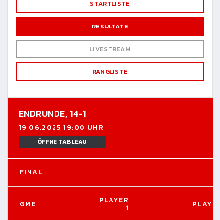
STARTLISTE
RESULTATE
LIVESTREAM
RANGLISTE
ENDRUNDE,
14-1
19.06.2025 19:00 UHR
ÖFFNE TABLEAU
FINAL
PLAYER
GME
PLAYER
1