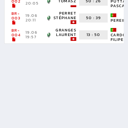
TOMASZ
50
:
26
002
PUTTA
20:05
PASCAL
PERRET
BR-
19.06
STÉPHANE
50
:
39
003
20:11
PEREIRA
GRANGES
BR-
19.06
LAURENT
13
:
50
004
CARDO
19:57
FILIPE