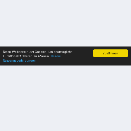
Diese Webseite nutzt Cookies, um bestmögliche
Zustimmen
Funktionalität bieten zu können.
Unsere
Nutzungsbedingungen
SPONSOREN
Swisspool dankt im Namen unserer Sportler, für die Unterstützung