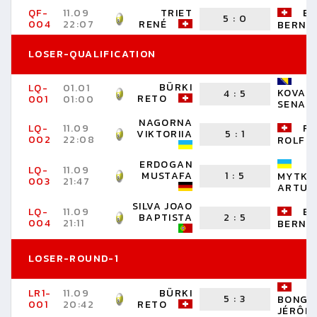
QF-
11.09
TRIET
BÜ
5
:
0
004
22:07
RENÉ
BERNH
LOSER-QUALIFICATION
BÜRKI
LQ-
01.01
KOVAC
4
:
5
RETO
001
01:00
SENAD
NAGORNA
LQ-
11.09
FR
VIKTORIIA
5
:
1
002
22:08
ROLF
ERDOGAN
LQ-
11.09
MUSTAFA
1
:
5
MYTKO
003
21:47
ARTUR
SILVA JOAO
LQ-
11.09
BÜ
BAPTISTA
2
:
5
004
21:11
BERNH
LOSER-ROUND-1
LR1-
11.09
BÜRKI
5
:
3
BONGA
001
20:42
RETO
JÉRÔM