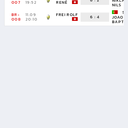
6
:
2
NIKLAU
007
19:52
RENÉ
NILS
SI
BR-
11.09
FREI ROLF
6
:
4
JOAO
008
20:10
BAPTI