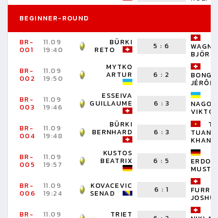
BEGINNER-ROUND
BR-
11.09
BÜRKI
5
:
6
WAGNE
001
19:40
RETO
BJÖRN
MYTKO
BR-
11.09
ARTUR
6
:
2
BONGA
002
19:50
JÉRÔM
ESSEIVA
BR-
11.09
GUILLAUME
6
:
3
NAGOR
003
19:46
VIKTOR
BÜRKI
T
BR-
11.09
BERNHARD
6
:
3
TUAN
004
19:48
KHANG
KUSTOS
BR-
11.09
BEATRIX
6
:
5
ERDOG
005
19:57
MUSTA
BR-
11.09
KOVACEVIC
6
:
1
FURRE
006
19:24
SENAD
JOSHU
BR-
11.09
TRIET