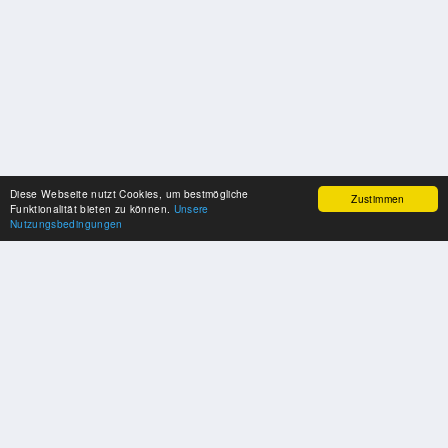
Diese Webseite nutzt Cookies, um bestmögliche
Zustimmen
Funktionalität bieten zu können.
Unsere
Nutzungsbedingungen
SPONSOREN
Swisspool dankt im Namen unserer Sportler, für die Unterstützung