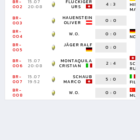
BR-
15.07
FLÜCKIGER
4
:
3
HIM
002
20:08
URS
MAN
HAUENSTEIN
BR-
0
:
0
OLIVER
003
BR-
W.O.
0
:
0
004
NOR
BR-
JÄGER RALF
0
:
0
005
BR-
15.07
MONTAQUILA
2
:
4
SCH
006
20:08
CRISTIAN
RUE
BR-
15.07
SCHAUB
5
:
0
007
19:52
MARCO
FIL
BR-
W.O.
0
:
0
008
MUS