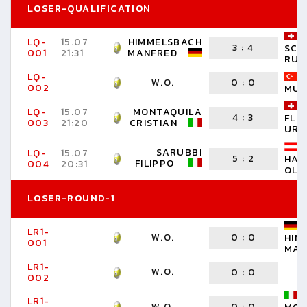
LOSER-QUALIFICATION
LQ-
15.07
HIMMELSBACH
3
:
4
SCH
001
21:31
MANFRED
RUE
LQ-
W.O.
0
:
0
002
MUS
LQ-
15.07
MONTAQUILA
4
:
3
FLÜ
003
21:20
CRISTIAN
URS
SARUBBI
LQ-
15.07
5
:
2
HAU
FILIPPO
004
20:31
OLI
LOSER-ROUND-1
LR1-
W.O.
0
:
0
HIM
001
MAN
LR1-
W.O.
0
:
0
002
LR1-
W.O.
0
:
0