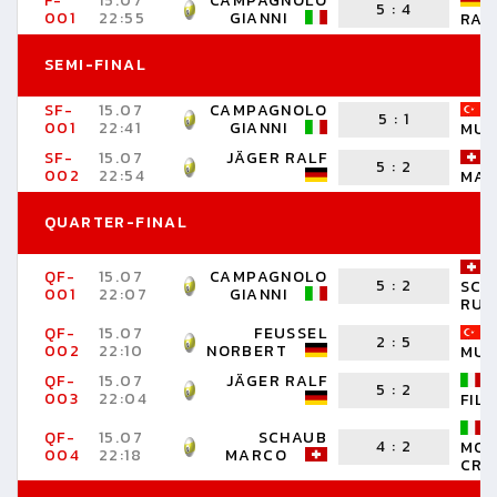
F-
15.07
CAMPAGNOLO
5
:
4
001
22:55
GIANNI
RAL
SEMI-FINAL
SF-
15.07
CAMPAGNOLO
5
:
1
001
22:41
GIANNI
MUS
SF-
15.07
JÄGER RALF
5
:
2
002
22:54
MA
QUARTER-FINAL
QF-
15.07
CAMPAGNOLO
5
:
2
SCH
001
22:07
GIANNI
RUE
QF-
15.07
FEUSSEL
2
:
5
002
22:10
NORBERT
MUS
QF-
15.07
JÄGER RALF
5
:
2
003
22:04
FIL
QF-
15.07
SCHAUB
4
:
2
MON
004
22:18
MARCO
CRI