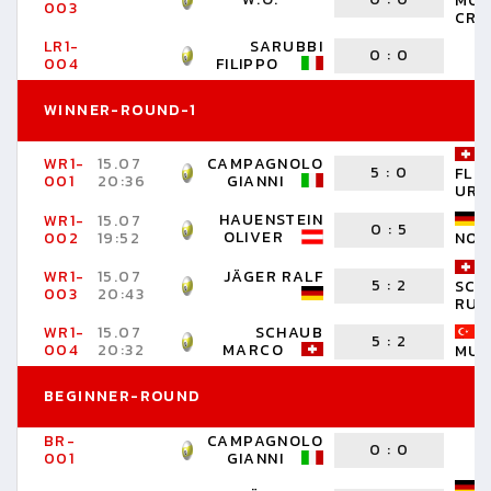
MON
003
CRI
LR1-
SARUBBI
0
:
0
004
FILIPPO
WINNER-ROUND-1
WR1-
15.07
CAMPAGNOLO
5
:
0
FLÜ
001
20:36
GIANNI
URS
HAUENSTEIN
WR1-
15.07
0
:
5
OLIVER
002
19:52
NOR
WR1-
15.07
JÄGER RALF
5
:
2
SCH
003
20:43
RUE
WR1-
15.07
SCHAUB
5
:
2
004
20:32
MARCO
MUS
BEGINNER-ROUND
BR-
CAMPAGNOLO
0
:
0
001
GIANNI