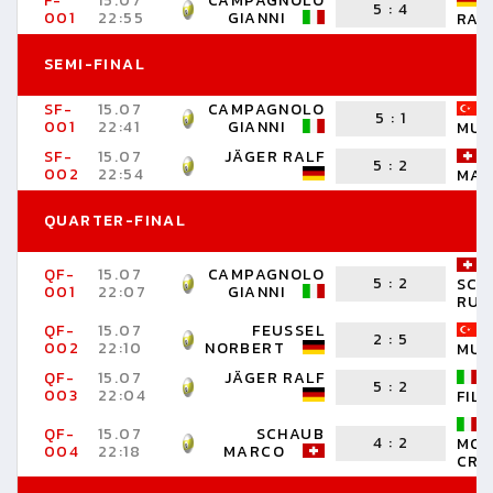
F-
15.07
CAMPAGNOLO
5
:
4
001
22:55
GIANNI
RAL
SEMI-FINAL
SF-
15.07
CAMPAGNOLO
5
:
1
001
22:41
GIANNI
MUS
SF-
15.07
JÄGER RALF
5
:
2
002
22:54
MA
QUARTER-FINAL
QF-
15.07
CAMPAGNOLO
5
:
2
SCH
001
22:07
GIANNI
RUE
QF-
15.07
FEUSSEL
2
:
5
002
22:10
NORBERT
MUS
QF-
15.07
JÄGER RALF
5
:
2
003
22:04
FIL
QF-
15.07
SCHAUB
4
:
2
MON
004
22:18
MARCO
CRI