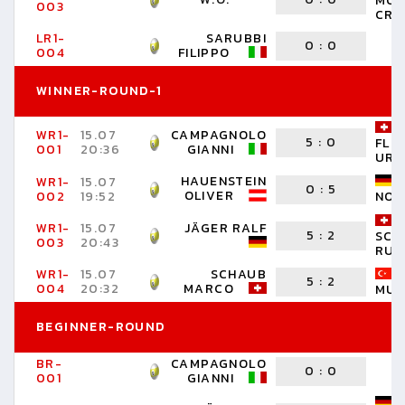
MON
003
CRI
LR1-
SARUBBI
0
:
0
004
FILIPPO
WINNER-ROUND-1
WR1-
15.07
CAMPAGNOLO
5
:
0
FLÜ
001
20:36
GIANNI
URS
HAUENSTEIN
WR1-
15.07
0
:
5
OLIVER
002
19:52
NOR
WR1-
15.07
JÄGER RALF
5
:
2
SCH
003
20:43
RUE
WR1-
15.07
SCHAUB
5
:
2
004
20:32
MARCO
MUS
BEGINNER-ROUND
BR-
CAMPAGNOLO
0
:
0
001
GIANNI