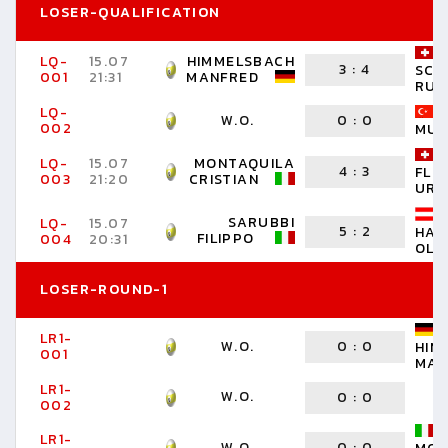
LOSER-QUALIFICATION
LQ-
15.07
HIMMELSBACH
3
:
4
SCH
001
21:31
MANFRED
RUE
LQ-
W.O.
0
:
0
002
MUS
LQ-
15.07
MONTAQUILA
4
:
3
FLÜ
003
21:20
CRISTIAN
URS
SARUBBI
LQ-
15.07
5
:
2
HAU
FILIPPO
004
20:31
OLI
LOSER-ROUND-1
LR1-
W.O.
0
:
0
HIM
001
MAN
LR1-
W.O.
0
:
0
002
LR1-
W.O.
0
:
0