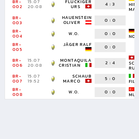
BR-
15.07
FLÜCKIGER
4
:
3
HIM
002
20:08
URS
MAN
HAUENSTEIN
BR-
0
:
0
OLIVER
003
BR-
W.O.
0
:
0
004
NOR
BR-
JÄGER RALF
0
:
0
005
BR-
15.07
MONTAQUILA
2
:
4
SCH
006
20:08
CRISTIAN
RUE
BR-
15.07
SCHAUB
5
:
0
007
19:52
MARCO
FIL
BR-
W.O.
0
:
0
008
MUS