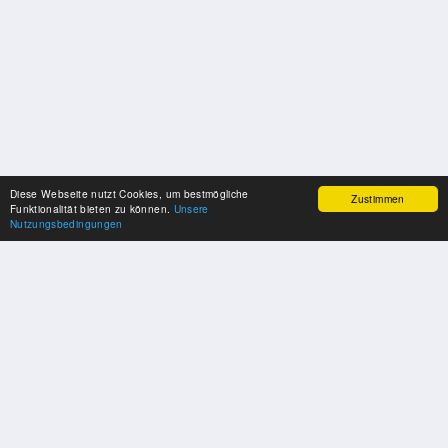
Diese Webseite nutzt Cookies, um bestmögliche
Zustimmen
Funktionalität bieten zu können.
Unsere
Nutzungsbedingungen
SPONSOREN
Swisspool dankt im Namen unserer Sportler, für die Unterstützung