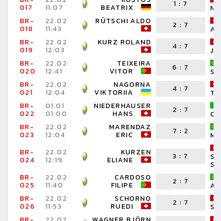
1
:
7
017
11:07
BEATRIX
NI
BR-
22.02
RÜTSCHI ALDO
2
:
7
018
11:43
AD
BR-
22.02
KURZ ROLAND
4
:
7
019
12:03
JE
BR-
22.02
TEIXEIRA
6
:
7
020
12:41
VITOR
SA
BR-
22.02
NAGORNA
4
:
7
021
12:04
VIKTORIIA
TO
BR-
01.01
NIEDERHAUSER
2
:
7
022
01:00
HANS
CR
BR-
22.02
MARENDAZ
7
:
2
023
12:04
ERIC
MA
BR-
22.02
KURZEN
3
:
7
ST
024
12:19
ELIANE
SI
BR-
22.02
CARDOSO
2
:
7
025
11:40
FILIPE
AL
BR-
22.02
SCHORNO
2
:
7
026
11:53
RUEDI
SA
BR-
22.02
WAGNER BJÖRN