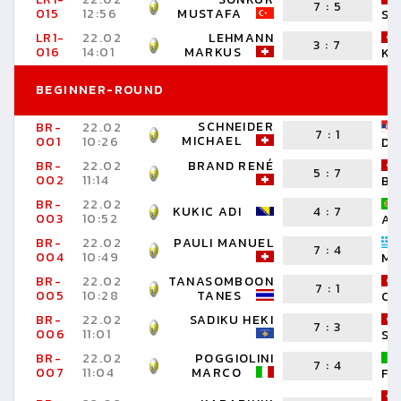
7
:
5
015
12:56
MUSTAFA
ST
LR1-
22.02
LEHMANN
3
:
7
016
14:01
MARKUS
KE
BEGINNER-ROUND
SCHNEIDER
BR-
22.02
7
:
1
MICHAEL
001
10:26
DE
BR-
22.02
BRAND RENÉ
5
:
7
002
11:14
BE
BR-
22.02
KUKIC ADI
4
:
7
003
10:52
AL
BR-
22.02
PAULI MANUEL
7
:
4
004
10:49
MI
BR-
22.02
TANASOMBOON
7
:
1
005
10:28
TANES
CH
BR-
22.02
SADIKU HEKI
7
:
3
006
11:01
SA
BR-
22.02
POGGIOLINI
7
:
4
007
11:04
MARCO
FR