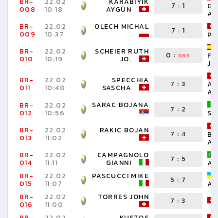
BR-
22.02
KARABIYIK
7
:
1
GE
008
10:18
AYGÜN
AR
BR-
22.02
OLECH MICHAL
7
:
1
009
10:37
PE
BR-
22.02
SCHEIER RUTH
0
:
FE
DNS
010
10:19
JO.
JO
BR-
22.02
SPECCHIA
7
:
3
AE
011
10:48
SASCHA
AD
SARAC BOJANA
BR-
22.02
7
:
2
012
10:56
ST
BR-
22.02
RAKIC BOJAN
7
:
4
BR
013
11:02
AN
BR-
22.02
CAMPAGNOLO
7
:
5
014
11:11
GIANNI
AR
BR-
22.02
PASCUCCI MIKE
5
:
7
015
11:07
AR
BR-
22.02
TORRES JOHN
7
:
3
016
11:00
BR-
22.02
KUSTOS