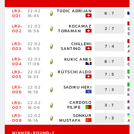
LR3-
22.02
TODIC ADRIJAN
6
:
7
001
16:45
LR3-
22.02
KOCAMAZ
2
:
7
ST
002
16:56
TORAMAN
SI
LR3-
22.02
CHILLEMI
7
:
4
AE
003
16:50
SANTINO
AD
LR3-
22.02
KUKIC ANES
6
:
7
004
17:06
GU
LR3-
22.02
RÜTSCHI ALDO
7
:
5
005
16:33
VI
LR3-
22.02
SADIKU HEKI
7
:
3
PO
006
16:18
M
CARDOSO
LR3-
22.02
3
:
7
FILIPE
007
16:06
BO
LR3-
22.02
SONKUR
7
:
3
008
16:16
MUSTAFA
AR
WINNER-ROUND-2