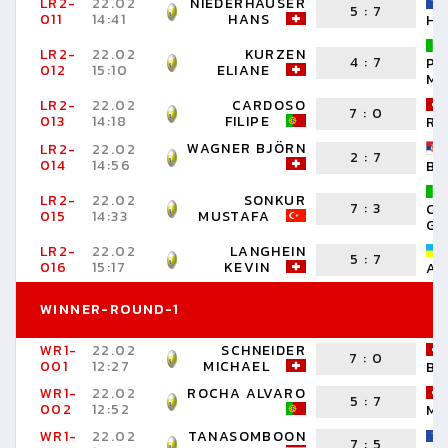
LR2-
22.02
NIEDERHAUSER
5
:
7
011
14:41
HANS
HE
LR2-
22.02
KURZEN
4
:
7
PO
012
15:10
ELIANE
M
LR2-
22.02
CARDOSO
7
:
0
013
14:18
FILIPE
RU
WAGNER BJÖRN
LR2-
22.02
2
:
7
014
14:56
BO
LR2-
22.02
SONKUR
7
:
3
CA
015
14:33
MUSTAFA
GI
LR2-
22.02
LANGHEIN
5
:
7
016
15:17
KEVIN
AR
WINNER-ROUND-1
WR1-
22.02
SCHNEIDER
7
:
0
001
12:27
MICHAEL
BE
WR1-
22.02
ROCHA ALVARO
5
:
7
002
12:52
MA
WR1-
22.02
TANASOMBOON
7
:
5