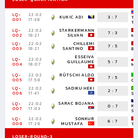
LQ-
22.02
KUKIC ADI
3
:
7
TA
001
17:38
TA
LQ-
22.02
STARKERMANN
7
:
3
002
18:21
SILVAN
MA
LQ-
22.02
CHILLEMI
7
:
5
003
18:21
SANTINO
BO
ESSEIVA
LQ-
22.02
GUILLAUME
5
:
7
004
18:07
MI
LQ-
22.02
RÜTSCHI ALDO
7
:
5
005
17:58
CR
LQ-
22.02
SADIKU HEKI
2
:
7
006
17:41
SA
SARAC BOJANA
LQ-
22.02
KO
0
:
7
007
17:03
SE
LQ-
22.02
SONKUR
6
:
7
008
17:28
MUSTAFA
TO
LOSER-ROUND-3