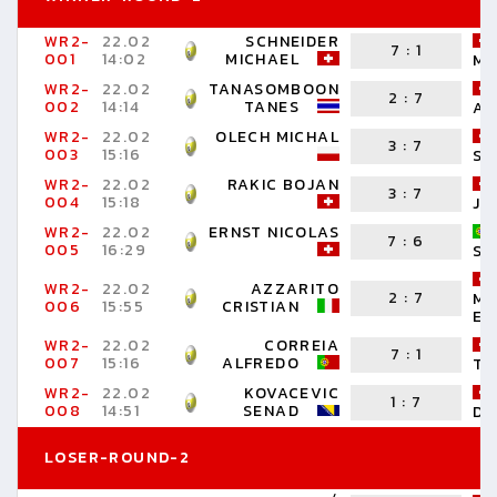
WR2-
22.02
SCHNEIDER
7
:
1
001
14:02
MICHAEL
MA
WR2-
22.02
TANASOMBOON
2
:
7
002
14:14
TANES
AY
WR2-
22.02
OLECH MICHAL
3
:
7
003
15:16
SA
WR2-
22.02
RAKIC BOJAN
3
:
7
004
15:18
JO
WR2-
22.02
ERNST NICOLAS
7
:
6
005
16:29
SA
WR2-
22.02
AZZARITO
2
:
7
MA
006
15:55
CRISTIAN
ER
WR2-
22.02
CORREIA
7
:
1
007
15:16
ALFREDO
TO
WR2-
22.02
KOVACEVIC
1
:
7
008
14:51
SENAD
DI
LOSER-ROUND-2