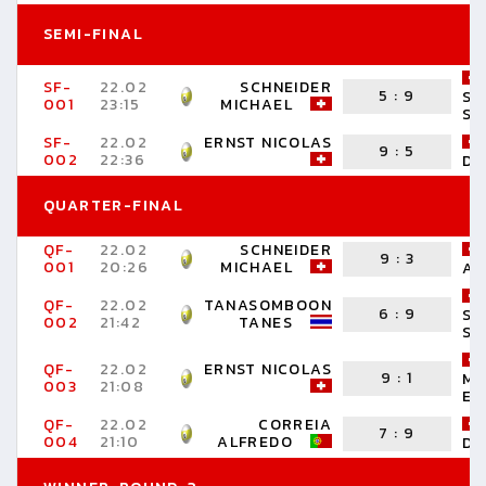
SEMI-FINAL
SF-
22.02
SCHNEIDER
5
:
9
ST
001
23:15
MICHAEL
SI
SF-
22.02
ERNST NICOLAS
9
:
5
002
22:36
DI
QUARTER-FINAL
QF-
22.02
SCHNEIDER
9
:
3
001
20:26
MICHAEL
AY
QF-
22.02
TANASOMBOON
6
:
9
ST
002
21:42
TANES
SI
QF-
22.02
ERNST NICOLAS
9
:
1
MA
003
21:08
ER
QF-
22.02
CORREIA
7
:
9
004
21:10
ALFREDO
DI