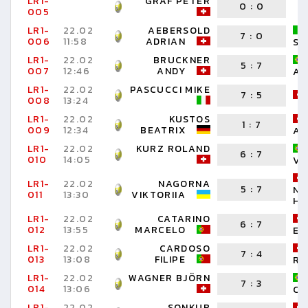
LR1-
GRAF PETER
0
:
0
005
LR1-
22.02
AEBERSOLD
7
:
0
006
11:58
ADRIAN
ST
LR1-
22.02
BRUCKNER
5
:
7
007
12:46
ANDY
AR
LR1-
22.02
PASCUCCI MIKE
7
:
5
008
13:24
LR1-
22.02
KUSTOS
1
:
7
009
12:34
BEATRIX
AL
LR1-
22.02
KURZ ROLAND
6
:
7
010
14:05
VI
LR1-
22.02
NAGORNA
5
:
7
NI
011
13:30
VIKTORIIA
HA
LR1-
22.02
CATARINO
6
:
7
012
13:55
MARCELO
EL
LR1-
22.02
CARDOSO
7
:
4
013
13:08
FILIPE
RU
LR1-
22.02
WAGNER BJÖRN
7
:
3
014
13:06
CA
LR1-
22.02
SONKUR