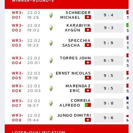
WINNER-ROUND-3
WR3-
22.02
SCHNEIDER
9
:
4
001
18:26
MICHAEL
TO
WR3-
22.02
KARABIYIK
9
:
3
002
19:02
AYGÜN
SA
WR3-
22.02
SPECCHIA
5
:
9
TA
003
19:23
SASCHA
TA
WR3-
22.02
TORRES JOHN
6
:
9
ST
004
20:01
SI
WR3-
22.02
ERNST NICOLAS
9
:
5
005
19:18
AL
WR3-
22.02
MARENDAZ
9
:
5
006
20:03
ERIC
SA
CORREIA
WR3-
22.02
KO
9
:
8
ALFREDO
007
18:57
SE
WR3-
22.02
JUNGO DIMITRI
9
:
6
008
19:44
MI
LOSER-QUALIFICATION