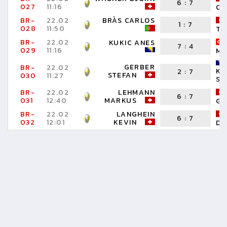
6
:
7
027
11:16
OR
BR-
22.02
BRÀS CARLOS
1
:
7
028
11:50
TO
BR-
22.02
KUKIC ANES
7
:
4
029
11:16
MU
GERBER
BR-
22.02
KO
2
:
7
STEFAN
030
11:27
SE
BR-
22.02
LEHMANN
6
:
7
031
12:40
MARKUS
GU
BR-
22.02
LANGHEIN
6
:
7
032
12:01
KEVIN
DI