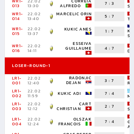
WR1-
22.02
CORREIA
7
:
3
013
13:30
ALFREDO
SA
WR1-
22.02
MARCELIC ORIN
5
:
7
014
13:40
TO
WR1-
22.02
KUKIC ANES
KO
1
:
7
015
13:37
SE
ESSEIVA
WR1-
22.02
GUILLAUME
4
:
7
016
14:11
DI
LOSER-ROUND-1
RADONJIC
LR1-
22.02
3
:
7
DEJAN
001
12:40
RE
LR1-
22.02
KUKIC ADI
7
:
4
002
11:59
MI
LR1-
22.02
CART
2
:
7
003
12:12
CHRISTIAN
SA
LR1-
22.02
OLSZAK
7
:
4
GE
004
12:24
FRANCOIS
AR