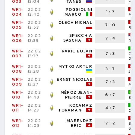
003
13:04
TANES
HE
WR1-
22.02
POGGIOLINI
1
:
7
004
12:40
MARCO
AY
WR1-
22.02
OLECH MICHAL
7
:
0
005
12:53
RU
SPECCHIA
WR1-
22.02
7
:
4
SASCHA
006
13:39
BO
WR1-
22.02
RAKIC BOJAN
7
:
3
CA
007
13:37
GI
WR1-
22.02
MYTKO ARTUR
3
:
7
008
13:28
JO
WR1-
22.02
ERNST NICOLAS
7
:
3
009
13:37
AD
WR1-
22.02
MÉROZ JEAN-
6
:
7
010
14:49
PIERRE
SA
WR1-
22.02
KOCAMAZ
4
:
7
011
14:23
TORAMAN
CR
WR1-
22.02
MARENDAZ
7
:
2
ST
012
14:03
ERIC
SI