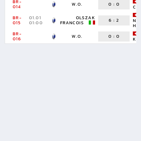
BR-
W.O.
0
:
0
014
CH
BR-
01.01
OLSZAK
6
:
2
NI
015
01:00
FRANCOIS
HA
BR-
W.O.
0
:
0
016
KE