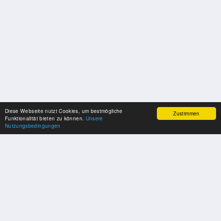
Diese Webseite nutzt Cookies, um bestmögliche
Zustimmen
Funktionalität bieten zu können.
Unsere
Nutzungsbedingungen
SPONSOREN
Swisspool dankt im Namen unserer Sportler, für die Unterstützung