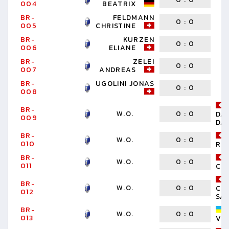
004
BEATRIX
BR-
FELDMANN
0
:
0
005
CHRISTINE
BR-
KURZEN
0
:
0
006
ELIANE
BR-
ZELEI
0
:
0
007
ANDREAS
BR-
UGOLINI JONAS
0
:
0
008
BR-
W.O.
0
:
0
DA
009
DA
BR-
W.O.
0
:
0
010
RO
BR-
W.O.
0
:
0
011
CI
BR-
W.O.
0
:
0
CI
012
SA
BR-
W.O.
0
:
0
013
VI