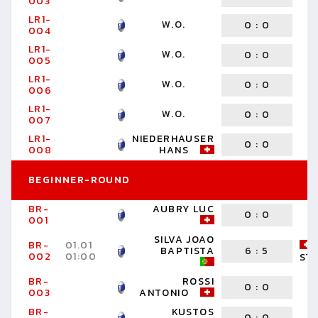
003
LR1-
W.O.
0
:
0
004
LR1-
W.O.
0
:
0
005
LR1-
W.O.
0
:
0
006
LR1-
W.O.
0
:
0
007
LR1-
NIEDERHAUSER
0
:
0
008
HANS
BEGINNER-ROUND
BR-
AUBRY LUC
0
:
0
001
SILVA JOAO
BR-
01.01
BAPTISTA
6
:
5
002
01:00
ST
BR-
ROSSI
0
:
0
003
ANTONIO
BR-
KUSTOS
0
:
0