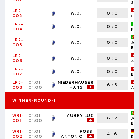
SA
LR2-
W.O.
0
:
0
003
CH
LR2-
W.O.
0
:
0
004
FR
LR2-
W.O.
0
:
0
JO
005
BA
LR2-
W.O.
0
:
0
006
AN
LR2-
W.O.
0
:
0
007
EL
LR2-
01.01
NIEDERHAUSER
6
:
5
008
01:00
HANS
AN
WINNER-ROUND-1
WR1-
01.01
AUBRY LUC
6
:
2
JO
001
01:00
BA
WR1-
01.01
ROSSI
4
:
6
002
01:00
ANTONIO
BE