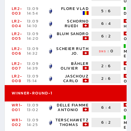
UR
LR2-
13.09
FLORE VLAD
5
:
6
003
14:54
DE
LR2-
13.09
SCHORNO
6
:
4
004
14:10
RUEDI
HA
LR2-
13.09
BLUM SANDRO
6
:
2
005
14:20
OR
LR2-
13.09
SCHEIER RUTH
:
0
MI
DNS
006
14:32
JO.
ER
LR2-
13.09
BÄHLER
2
:
6
007
14:39
OLIVIER
ET
LR2-
13.09
JASCHOUZ
2
:
6
008
15:14
CARLO
OR
WINNER-ROUND-1
WR1-
13.09
DELLE FIAMME
6
:
4
001
13:02
ANTONIO
OR
WR1-
13.09
TERSCHAWETZ
6
:
2
MI
002
14:25
THOMAS
ER