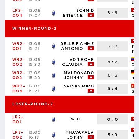
ER
LR3-
13.09
SCHMID
5
:
6
004
17:04
ETIENNE
OR
WINNER-ROUND-2
WR2-
13.09
DELLE FIAMME
6
:
2
TE
001
15:21
ANTONIO
TH
WR2-
13.09
VON ROHR
6
:
2
002
15:30
CLAUDIA
CA
WR2-
13.09
MALDONADO
6
:
3
003
15:38
JOHNNY
NO
WR2-
13.09
SPINAS MIRO
6
:
4
004
15:21
GÖ
LOSER-ROUND-2
LR2-
W.O.
0
:
0
001
LR2-
13.09
THAVAPALA
5
:
3
HA
002
16:13
JOTHY