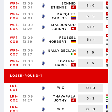
WR1-
13.09
SCHMID
2
:
6
003
13:07
ETIENNE
RO
WR1-
13.09
MARQUEZ
6
:
5
004
14:01
CARLOS
OR
WR1-
13.09
MALDONADO
6
:
5
005
14:26
JOHNNY
WR1-
13.09
FEUSSEL
5
:
4
HA
006
13:39
NORBERT
UR
WR1-
13.09
NALLY DECLAN
1
:
6
007
13:27
MI
WR1-
13.09
KOZARAC
1
:
6
008
13:05
HARIS
GÖ
LOSER-ROUND-1
LR1-
W.O.
0
:
0
001
LR1-
13.09
THAVAPALA
5
:
3
002
14:27
JOTHY
ZS
LR1-
W.O.
0
:
0
003
VL