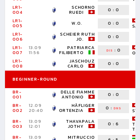
LR1-
SCHORNO
0
:
0
004
RUEDI
LR1-
W.O.
0
:
0
005
SA
LR1-
SCHEIER RUTH
0
:
0
006
JO.
LR1-
13.09
PATRIARCA
:
0
DIS
007
11:56
FILIBERTO
OL
LR1-
JASCHOUZ
0
:
0
008
CARLO
BEGINNER-ROUND
BR-
DELLE FIAMME
0
:
0
001
ANTONIO
BR-
12.09
HÄFLIGER
0
:
DNS
002
20:40
ORTENZIA
ST
BR-
13.09
THAVAPALA
0
:
6
TE
003
12:01
JOTHY
TH
BR-
13.09
MITRUCCIO
6
:
5