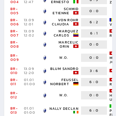
004
12:47
ERNESTO
ZS
BR-
SCHMID
0
:
0
005
ETIENNE
BR-
13.09
VON ROHR
6
:
2
006
12:01
CLAUDIA
VL
BR-
13.09
MARQUEZ
6
:
1
007
12:02
CARLOS
RU
BR-
MARCELIC
0
:
0
008
ORIN
BR-
W.O.
0
:
0
MA
009
JO
BR-
13.09
BLUM SANDRO
3
:
6
010
12:20
BR-
01.01
FEUSSEL
6
:
0
011
01:00
NORBERT
RU
BR-
W.O.
0
:
0
HA
012
UR
BR-
01.01
NALLY DECLAN
6
:
0
PA
013
01:00
FI