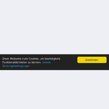
Diese Webseite nutzt Cookies, um bestmögliche
Zustimmen
Funktionalität bieten zu können.
Unsere
Nutzungsbedingungen
SPONSOREN
Swisspool dankt im Namen unserer Sportler, für die Unterstützung