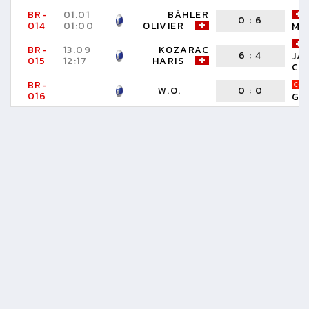
BR-
01.01
BÄHLER
0
:
6
014
01:00
OLIVIER
MI
BR-
13.09
KOZARAC
6
:
4
JA
015
12:17
HARIS
CA
BR-
W.O.
0
:
0
016
GÖ