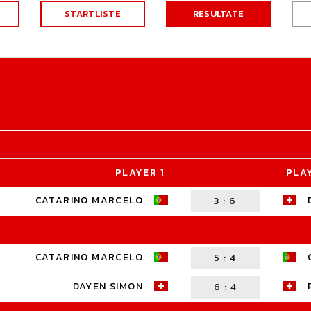
STARTLISTE
RESULTATE
PLAYER 1
PLA
CATARINO MARCELO
3
:
6
CATARINO MARCELO
5
:
4
DAYEN SIMON
6
:
4