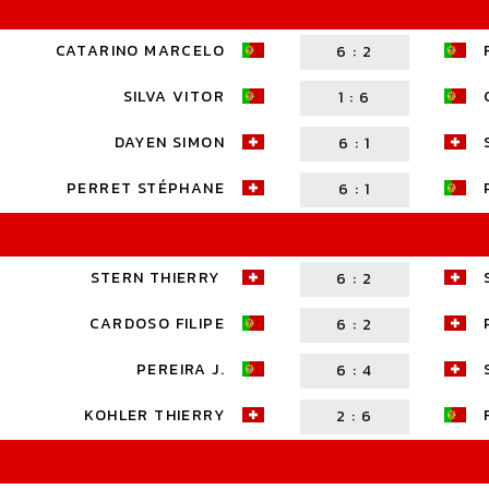
CATARINO MARCELO
6
:
2
SILVA VITOR
1
:
6
DAYEN SIMON
6
:
1
PERRET STÉPHANE
6
:
1
STERN THIERRY
6
:
2
CARDOSO FILIPE
6
:
2
PEREIRA J.
6
:
4
KOHLER THIERRY
2
:
6