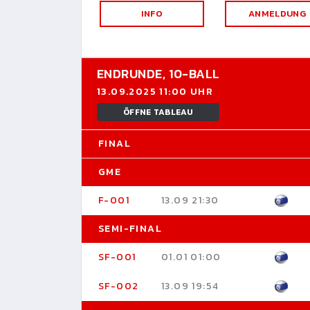
INFO
ANMELDUNG
ENDRUNDE,
10-BALL
13.09.2025 11:00 UHR
ÖFFNE TABLEAU
FINAL
GME
F-001
13.09 21:30
SEMI-FINAL
SF-001
01.01 01:00
SF-002
13.09 19:54