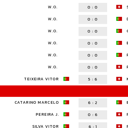
W.O.
0
:
0
W.O.
0
:
0
W.O.
0
:
0
W.O.
0
:
0
W.O.
0
:
0
W.O.
0
:
0
TEIXEIRA VITOR
5
:
6
CATARINO MARCELO
6
:
2
PEREIRA J.
0
:
6
SILVA VITOR
6
:
1