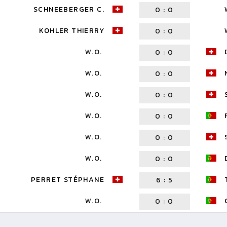
SCHNEEBERGER C.
0
:
0
KOHLER THIERRY
0
:
0
W.O.
0
:
0
W.O.
0
:
0
W.O.
0
:
0
W.O.
0
:
0
W.O.
0
:
0
W.O.
0
:
0
PERRET STÉPHANE
6
:
5
W.O.
0
:
0