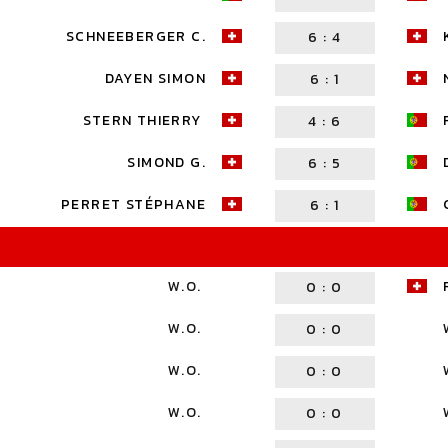
SCHNEEBERGER C.
6
:
4
DAYEN SIMON
6
:
1
STERN THIERRY
4
:
6
SIMOND G.
6
:
5
PERRET STÉPHANE
6
:
1
W.O.
0
:
0
W.O.
0
:
0
W.O.
0
:
0
W.O.
0
:
0