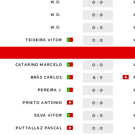
W.O.
0
:
0
W.O.
0
:
0
W.O.
0
:
0
TEIXEIRA VITOR
0
:
0
CATARINO MARCELO
0
:
0
BRÀS CARLOS
6
:
5
PEREIRA J.
0
:
0
PRIETO ANTONIO
0
:
0
SILVA VITOR
0
:
0
PUTTALLAZ PASCAL
0
:
0