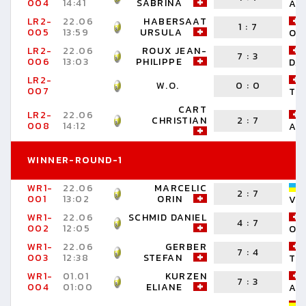
004
14:41
SABRINA
AN
LR2-
22.06
HABERSAAT
1
:
7
005
13:59
URSULA
OR
LR2-
22.06
ROUX JEAN-
7
:
3
006
13:03
PHILIPPE
DA
LR2-
W.O.
0
:
0
007
TH
CART
LR2-
22.06
CHRISTIAN
2
:
7
008
14:12
AN
WINNER-ROUND-1
WR1-
22.06
MARCELIC
2
:
7
001
13:02
ORIN
VI
WR1-
22.06
SCHMID DANIEL
4
:
7
002
12:05
OL
WR1-
22.06
GERBER
7
:
4
003
12:38
STEFAN
TH
WR1-
01.01
KURZEN
7
:
3
004
01:00
ELIANE
AN