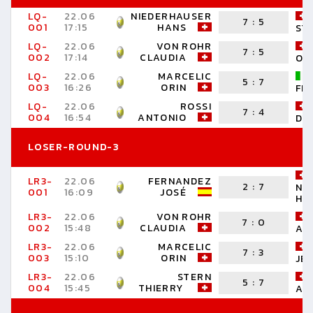
LQ-
22.06
NIEDERHAUSER
7
:
5
001
17:15
HANS
ST
LQ-
22.06
VON ROHR
7
:
5
002
17:14
CLAUDIA
OL
LQ-
22.06
MARCELIC
5
:
7
003
16:26
ORIN
FR
LQ-
22.06
ROSSI
7
:
4
004
16:54
ANTONIO
DY
LOSER-ROUND-3
LR3-
22.06
FERNANDEZ
2
:
7
NI
001
16:09
JOSÉ
HA
LR3-
22.06
VON ROHR
7
:
0
002
15:48
CLAUDIA
AN
LR3-
22.06
MARCELIC
7
:
3
003
15:10
ORIN
JE
LR3-
22.06
STERN
5
:
7
004
15:45
THIERRY
AN