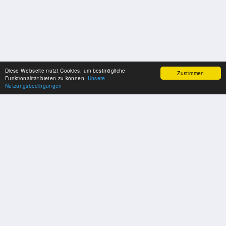
Diese Webseite nutzt Cookies, um bestmögliche
Zustimmen
Funktionalität bieten zu können.
Unsere
Nutzungsbedingungen
SPONSOREN
Swisspool dankt im Namen unserer Sportler, für die Unterstützung
PARTNER