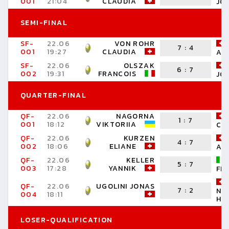
001
21:04
CLAUDIA
JO
SEMI-FINAL
SF-
22.06
VON ROHR
7
:
4
001
19:27
CLAUDIA
AN
SF-
22.06
OLSZAK
6
:
7
002
19:31
FRANCOIS
JO
QUARTER-FINAL
QF-
22.06
NAGORNA
1
:
7
001
18:12
VIKTORIIA
CL
QF-
22.06
KURZEN
4
:
7
002
18:06
ELIANE
AN
QF-
22.06
KELLER
5
:
7
003
17:28
YANNIK
FR
QF-
22.06
UGOLINI JONAS
7
:
2
NI
004
18:11
HA
LOSER-QUALIFICATION