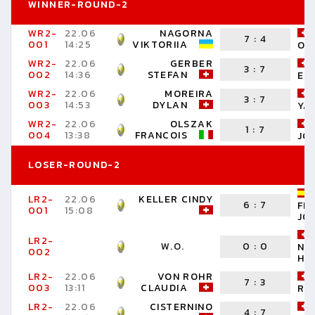
WINNER-ROUND-2
WR2-
22.06
NAGORNA
7
:
4
001
14:25
VIKTORIIA
OL
WR2-
22.06
GERBER
3
:
7
002
14:36
STEFAN
EL
WR2-
22.06
MOREIRA
3
:
7
003
14:53
DYLAN
YA
WR2-
22.06
OLSZAK
1
:
7
004
13:38
FRANCOIS
JO
LOSER-ROUND-2
LR2-
22.06
KELLER CINDY
6
:
7
FE
001
15:08
JO
LR2-
W.O.
0
:
0
NI
002
HA
LR2-
22.06
VON ROHR
7
:
3
003
13:11
CLAUDIA
RU
LR2-
22.06
CISTERNINO
4
:
7