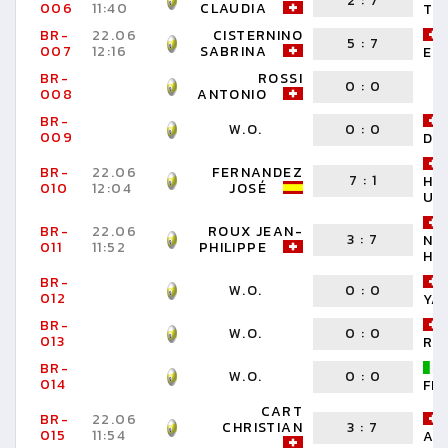
2
:
7
006
11:40
CLAUDIA
TH
BR-
22.06
CISTERNINO
5
:
7
007
12:16
SABRINA
EL
BR-
ROSSI
0
:
0
008
ANTONIO
BR-
W.O.
0
:
0
009
DY
BR-
22.06
FERNANDEZ
7
:
1
HA
010
12:04
JOSÉ
UR
BR-
22.06
ROUX JEAN-
3
:
7
NI
011
11:52
PHILIPPE
HA
BR-
W.O.
0
:
0
012
YA
BR-
W.O.
0
:
0
013
RU
BR-
W.O.
0
:
0
014
FR
CART
BR-
22.06
CHRISTIAN
3
:
7
015
11:54
AN