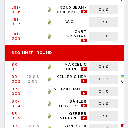
LR1-
ROUX JEAN-
0
:
0
006
PHILIPPE
LR1-
W.O.
0
:
0
007
CART
LR1-
CHRISTIAN
0
:
0
008
BEGINNER-ROUND
BR-
MARCELIC
0
:
0
001
ORIN
BR-
22.06
KELLER CINDY
6
:
7
002
12:09
VI
BR-
SCHMID DANIEL
0
:
0
003
BR-
BÄHLER
0
:
0
004
OLIVIER
BR-
GERBER
0
:
0
005
STEFAN
BR-
22.06
VON ROHR