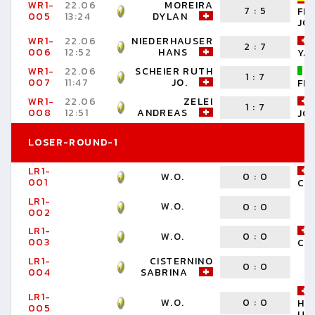
WR1-
22.06
MOREIRA
7
:
5
FE
005
13:24
DYLAN
JO
WR1-
22.06
NIEDERHAUSER
2
:
7
006
12:52
HANS
YA
WR1-
22.06
SCHEIER RUTH
1
:
7
007
11:47
JO.
FR
WR1-
22.06
ZELEI
1
:
7
008
12:51
ANDREAS
JO
LOSER-ROUND-1
LR1-
W.O.
0
:
0
001
CI
LR1-
W.O.
0
:
0
002
LR1-
W.O.
0
:
0
003
CL
LR1-
CISTERNINO
0
:
0
004
SABRINA
LR1-
W.O.
0
:
0
HA
005
UR