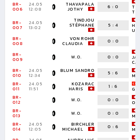
BR-
24.05
THAVAPALA
6
:
0
TE
006
12:08
JOTHY
TH
TINDJOU
BR-
24.05
STÉPHANE
5
:
4
HA
007
13:02
UR
BR-
VON ROHR
0
:
0
008
CLAUDIA
BR-
W.O.
0
:
0
JA
009
CA
BR-
24.05
BLUM SANDRO
5
:
6
010
12:34
MI
BR-
24.05
KOZARAC
1
:
6
011
11:51
HARIS
GÖ
BR-
W.O.
0
:
0
012
OR
BR-
W.O.
0
:
0
013
MA
BR-
24.05
BIRCHLER
0
:
6
014
12:05
MICHAEL
MA