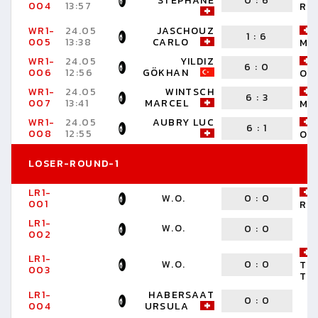
STÉPHANE
0
:
6
004
13:57
RO
WR1-
24.05
JASCHOUZ
1
:
6
005
13:38
CARLO
MI
WR1-
24.05
YILDIZ
6
:
0
006
12:56
GÖKHAN
OR
WR1-
24.05
WINTSCH
6
:
3
007
13:41
MARCEL
MA
WR1-
24.05
AUBRY LUC
6
:
1
008
12:55
OR
LOSER-ROUND-1
LR1-
W.O.
0
:
0
001
RU
LR1-
W.O.
0
:
0
002
LR1-
W.O.
0
:
0
TE
003
TH
LR1-
HABERSAAT
0
:
0
004
URSULA