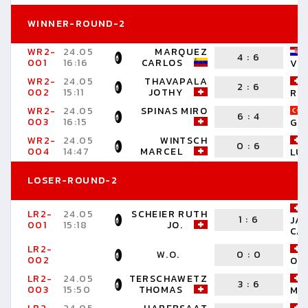
WINNER-ROUND-2
WR2-
24.05
MARQUEZ
4
:
6
001
16:16
CARLOS
VE
WR2-
24.05
THAVAPALA
2
:
6
002
15:11
JOTHY
RO
WR2-
24.05
SPINAS MIRO
6
:
4
003
16:15
GÖ
WR2-
24.05
WINTSCH
0
:
6
004
14:47
MARCEL
LU
LOSER-ROUND-2
LR2-
24.05
SCHEIER RUTH
1
:
6
JA
001
15:18
JO.
CA
LR2-
W.O.
0
:
0
002
OR
LR2-
24.05
TERSCHAWETZ
3
:
6
003
15:50
THOMAS
MA