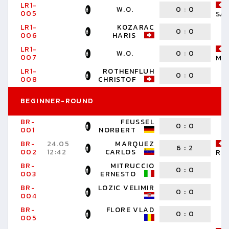
LR1-
W.O.
0
:
0
005
SA
LR1-
KOZARAC
0
:
0
006
HARIS
LR1-
W.O.
0
:
0
007
MI
LR1-
ROTHENFLUH
0
:
0
008
CHRISTOF
BEGINNER-ROUND
BR-
FEUSSEL
0
:
0
001
NORBERT
BR-
24.05
MARQUEZ
6
:
2
002
12:42
CARLOS
RU
BR-
MITRUCCIO
0
:
0
003
ERNESTO
BR-
LOZIC VELIMIR
0
:
0
004
BR-
FLORE VLAD
0
:
0
005