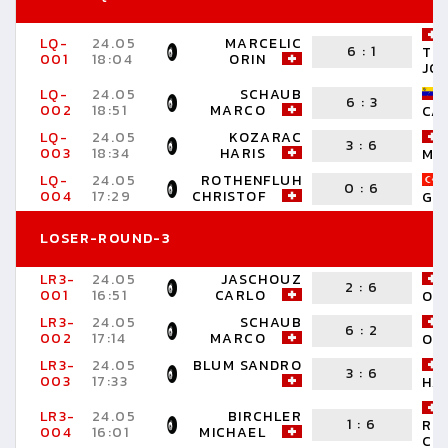
LQ-
24.05
MARCELIC
6
:
1
TH
001
18:04
ORIN
JO
LQ-
24.05
SCHAUB
6
:
3
002
18:51
MARCO
CA
LQ-
24.05
KOZARAC
3
:
6
003
18:34
HARIS
MA
LQ-
24.05
ROTHENFLUH
0
:
6
004
17:29
CHRISTOF
GÖ
LOSER-ROUND-3
LR3-
24.05
JASCHOUZ
2
:
6
001
16:51
CARLO
OR
LR3-
24.05
SCHAUB
6
:
2
002
17:14
MARCO
OR
LR3-
24.05
BLUM SANDRO
3
:
6
003
17:33
HA
LR3-
24.05
BIRCHLER
1
:
6
RO
004
16:01
MICHAEL
CH