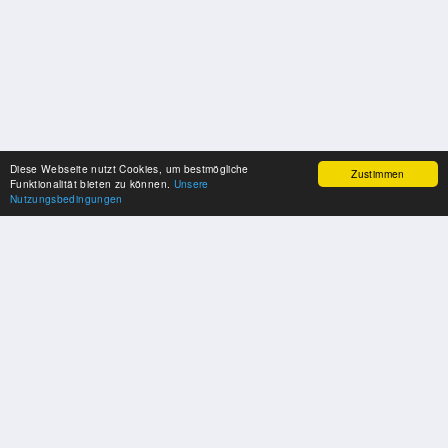
Diese Webseite nutzt Cookies, um bestmögliche
Zustimmen
Funktionalität bieten zu können.
Unsere
Nutzungsbedingungen
SPONSOREN
Swisspool dankt im Namen unserer Sportler, für die Unterstützung