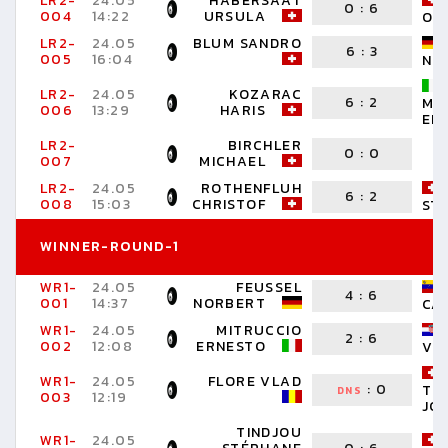
LR2-
24.05
HABERSAAT
0
:
6
004
14:22
URSULA
OR
LR2-
24.05
BLUM SANDRO
6
:
3
005
16:04
NO
LR2-
24.05
KOZARAC
6
:
2
MI
006
13:29
HARIS
ER
LR2-
BIRCHLER
0
:
0
007
MICHAEL
LR2-
24.05
ROTHENFLUH
6
:
2
008
15:03
CHRISTOF
ST
WINNER-ROUND-1
WR1-
24.05
FEUSSEL
4
:
6
001
14:37
NORBERT
CA
WR1-
24.05
MITRUCCIO
2
:
6
002
12:08
ERNESTO
VE
WR1-
24.05
FLORE VLAD
:
0
TH
DNS
003
12:19
JO
TINDJOU
WR1-
24.05