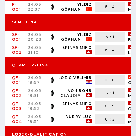
F-
24.05
YILDIZ
6
:
4
001
22:37
GÖKHAN
MI
SEMI-FINAL
SF-
24.05
YILDIZ
6
:
1
001
20:28
GÖKHAN
RO
SF-
24.05
SPINAS MIRO
6
:
4
002
21:10
LU
QUARTER-FINAL
QF-
24.05
LOZIC VELIMIR
0
:
6
001
18:57
GÖ
QF-
24.05
VON ROHR
6
:
1
002
19:31
CLAUDIA
MA
QF-
24.05
SPINAS MIRO
6
:
5
003
19:52
OR
QF-
24.05
AUBRY LUC
6
:
3
004
19:51
MA
LOSER-QUALIFICATION