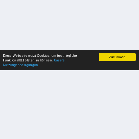
Diese Webseite nutzt Cookies, um bestmögliche
Zustimmen
Funktionalität bieten zu können.
Unsere
Nutzungsbedingungen
SPONSOREN
Swisspool dankt im Namen unserer Sportler, für die Unterstützung