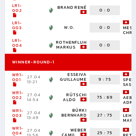
LR1-
BRAND RENÉ
0
:
0
002
LR1-
W.O.
0
:
0
003
MESS
CHRI
LR1-
ROTHENFLUH
0
:
0
004
MARKUS
WINNER-ROUND-1
ESSEIVA
WR1-
27.04
GUILLAUME
9
:
75
001
SPEC
13:21
SASC
WR1-
27.04
RÜTSCHI
75
:
69
002
AEBE
14:54
ALDO
ADRI
BÜRKI
WR1-
27.04
BERNHARD
27
:
75
003
LEHM
13:49
MARK
WR1-
WEBER
27.04
25
:
75
004
CAMIL
13:56
RETO