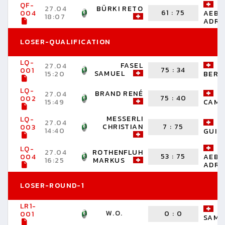
QF-
27.04
BÜRKI RETO
61
:
75
004
AEBE
18:07
ADRI
LOSER-QUALIFICATION
LQ-
FASEL
27.04
75
:
34
001
SAMUEL
15:20
BERN
LQ-
BRAND RENÉ
27.04
75
:
40
002
15:49
CAMI
MESSERLI
LQ-
27.04
CHRISTIAN
7
:
75
003
14:40
GUIL
LQ-
27.04
ROTHENFLUH
53
:
75
004
AEBE
16:25
MARKUS
ADRI
LOSER-ROUND-1
LR1-
W.O.
0
:
0
001
SAMU