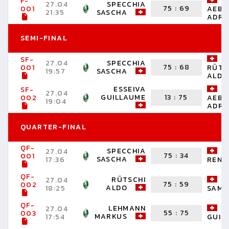
F-
27.04
SPECCHIA
75
:
69
001
AEBE
21:35
SASCHA
ADRI
SEMI-FINAL
SF-
27.04
SPECCHIA
75
:
68
001
RÜTS
19:57
SASCHA
ALDO
ESSEIVA
SF-
27.04
GUILLAUME
13
:
75
002
AEBE
19:04
ADRI
QUARTER-FINAL
QF-
SPECCHIA
27.04
75
:
34
001
SASCHA
17:36
RENÉ
QF-
RÜTSCHI
27.04
75
:
59
002
ALDO
18:25
SAMU
QF-
LEHMANN
27.04
55
:
75
003
MARKUS
17:54
GUIL