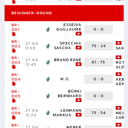
BEGINNER-ROUND
ESSEIVA
BR-
GUILLAUME
0
:
0
001
BR-
SPECCHIA
27.04
75
:
24
002
SASCHA
11:59
SAMU
BR-
27.04
BRAND RENÉ
61
:
75
003
RÜTS
12:45
ALDO
BR-
W.O.
0
:
0
004
AEBE
ADRI
BÜRKI
BR-
BERNHARD
0
:
0
005
BR-
27.04
LEHMANN
75
:
54
006
MESS
12:24
MARKUS
CHRI
BR-
27.04
WEBER