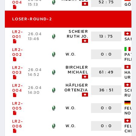
52
:
75
004
15:13
GÖK
LOSER-ROUND-2
SCHEIER
LR2-
26.04
RUTH JO.
13
:
75
001
13:46
SAN
LR2-
W.O.
0
:
0
002
PAT
FILI
BIRCHLER
LR2-
26.04
MICHAEL
61
:
49
003
HAB
14:52
URS
HÄFLIGER
LR2-
26.04
ORTENZIA
36
:
51
004
SCH
14:30
RUED
LR2-
W.O.
0
:
0
005
FEUS
NOR
LR2-
W.O.
0
:
0
006
FEL
CHRI