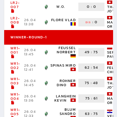
LR2-
W.O.
0
:
0
007
THA
JOT
LR2-
26.04
FLORE VLAD
:
0
008
MAR
DIS
13:38
ORIN
WINNER-ROUND-1
FEUSSEL
WR1-
26.04
NORBERT
49
:
75
001
SER
13:45
PAW
WR1-
26.04
SPINAS MIRO
62
:
54
002
FEL
12:41
CHRI
WR1-
26.04
ROHNER
75
:
48
003
THA
14:45
DINO
JOT
WR1-
26.04
LANGHEIN
75
:
61
004
MAR
13:36
KEVIN
ORIN
BLUM
WR1-
26.04
SANDRO
63
:
75
005
12:33
VELI