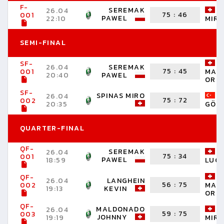
F-
SEREMAK
26.04
75
:
46
001
PAWEL
22:10
MIR
SEMI-FINAL
SF-
26.04
SEREMAK
75
:
45
001
MAR
20:40
PAWEL
ORIN
SF-
SPINAS MIRO
26.04
75
:
72
002
20:35
GÖK
QUARTER-FINAL
QF-
SEREMAK
26.04
75
:
34
001
PAWEL
18:59
LUC
QF-
26.04
LANGHEIN
56
:
75
002
MAR
19:13
KEVIN
ORIN
QF-
MALDONADO
26.04
59
:
75
003
JOHNNY
19:19
MIR