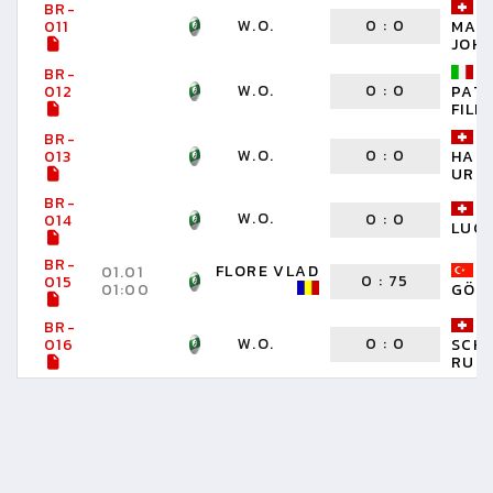
BR-
W.O.
0
:
0
011
MAL
JOH
BR-
W.O.
0
:
0
012
PAT
FILI
BR-
W.O.
0
:
0
013
HAB
URS
BR-
W.O.
0
:
0
014
LUC
BR-
FLORE VLAD
01.01
0
:
75
015
01:00
GÖK
BR-
W.O.
0
:
0
016
SCH
RUED