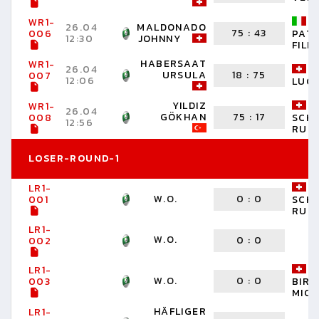
WR1-
26.04
MALDONADO
75
:
43
006
PAT
12:30
JOHNNY
FILI
HABERSAAT
WR1-
26.04
URSULA
18
:
75
007
12:06
LUC
YILDIZ
WR1-
26.04
GÖKHAN
75
:
17
008
SCH
12:56
RUED
LOSER-ROUND-1
LR1-
W.O.
0
:
0
001
SCHE
RUTH
LR1-
W.O.
0
:
0
002
LR1-
W.O.
0
:
0
003
BIRC
MIC
HÄFLIGER
LR1-