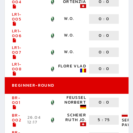
ORTENZIA
0
:
0
004
LR1-
W.O.
0
:
0
005
LR1-
W.O.
0
:
0
006
LR1-
W.O.
0
:
0
007
LR1-
FLORE VLAD
0
:
0
008
BEGINNER-ROUND
FEUSSEL
BR-
NORBERT
0
:
0
001
SCHEIER
BR-
26.04
RUTH JO.
5
:
75
002
SER
12:17
PAW
BR-