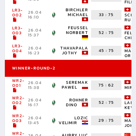
FILI
BIRCHLER
LR3-
26.04
MICHAEL
33
:
75
002
SCH
16:10
RUED
FEUSSEL
LR3-
26.04
NORBERT
52
:
75
003
FEL
15:37
CHRI
LR3-
26.04
THAVAPALA
45
:
75
004
MAR
16:23
JOTHY
ORIN
WINNER-ROUND-2
WR2-
SEREMAK
26.04
75
:
62
001
PAWEL
15:38
MIR
WR2-
26.04
ROHNER
52
:
75
002
LAN
16:17
DINO
KEVI
WR2-
26.04
LOZIC
29
:
75
003
MAL
13:45
VELIMIR
JOH
WR2-
AUBRY LUC
26.04