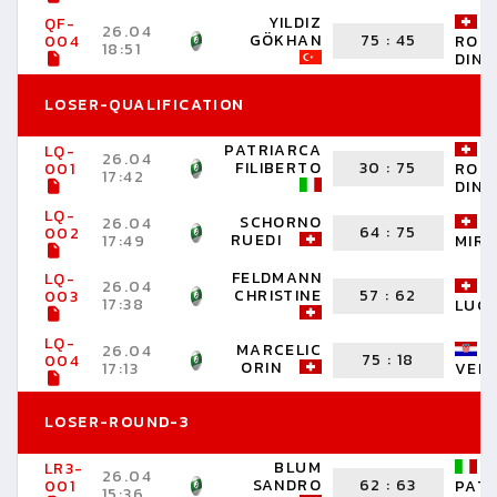
YILDIZ
QF-
26.04
GÖKHAN
75
:
45
004
ROH
18:51
DINO
LOSER-QUALIFICATION
PATRIARCA
LQ-
26.04
FILIBERTO
30
:
75
001
ROH
17:42
DINO
LQ-
SCHORNO
26.04
64
:
75
002
RUEDI
17:49
MIR
FELDMANN
LQ-
26.04
CHRISTINE
57
:
62
003
17:38
LUC
LQ-
MARCELIC
26.04
75
:
18
004
ORIN
17:13
VELI
LOSER-ROUND-3
BLUM
LR3-
26.04
SANDRO
62
:
63
001
PAT
15:36