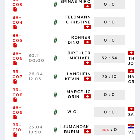
SPINAS MIRO
0
:
0
003
FELDMANN
BR-
CHRISTINE
0
:
0
004
BR-
ROHNER
0
:
0
005
DINO
BIRCHLER
BR-
30.11
MICHAEL
52
:
54
006
THA
00:00
JOT
BR-
26.04
LANGHEIN
75
:
10
007
HÄFL
12:05
KEVIN
ORT
BR-
MARCELIC
0
:
0
008
ORIN
BR-
W.O.
0
:
0
009
SAN
BR-
LJUMANOSKI
25.04
:
0
010
DNS
BURIM
18:50
VELI