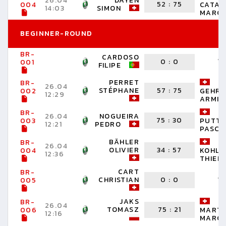
26.04
DAYEN
52
:
75
004
CATAR
14:03
SIMON
MARC
BEGINNER-ROUND
BR-
CARDOSO
W
0
:
0
001
FILIPE
PERRET
BR-
26.04
STÉPHANE
57
:
75
002
GEHR
12:29
ARMIN
BR-
26.04
NOGUEIRA
75
:
30
003
PUTTA
12:21
PEDRO
PASCA
BÄHLER
BR-
26.04
OLIVIER
34
:
57
004
KOHLE
12:36
THIER
CART
BR-
CHRISTIAN
0
:
0
W
005
JAKS
BR-
26.04
TOMASZ
75
:
21
006
MARTE
12:16
MARC