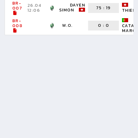
BR-
DAYEN
S
26.04
75
:
19
007
SIMON
12:06
THIER
BR-
W.O.
0
:
0
008
CATAR
MARC