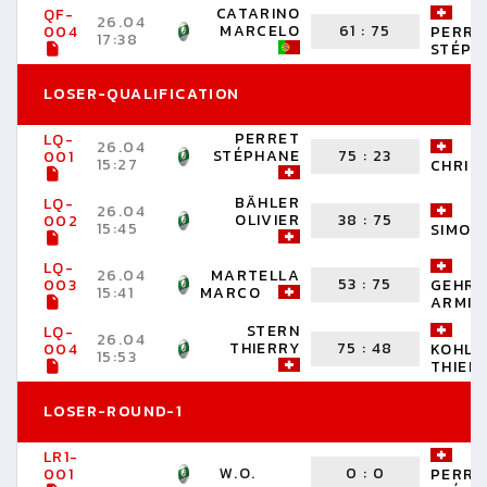
CATARINO
QF-
26.04
MARCELO
61
:
75
004
PERRE
17:38
STÉPH
LOSER-QUALIFICATION
PERRET
LQ-
26.04
C
STÉPHANE
75
:
23
001
15:27
CHRIS
BÄHLER
LQ-
26.04
D
OLIVIER
38
:
75
002
15:45
SIMON
LQ-
26.04
MARTELLA
53
:
75
003
GEHR
15:41
MARCO
ARMIN
STERN
LQ-
26.04
THIERRY
75
:
48
004
KOHLE
15:53
THIER
LOSER-ROUND-1
LR1-
W.O.
0
:
0
001
PERRE