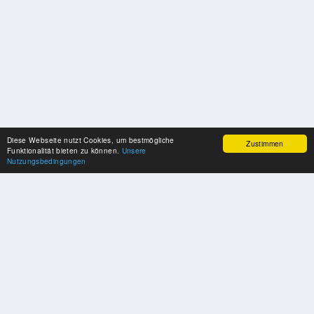
Diese Webseite nutzt Cookies, um bestmögliche
Zustimmen
Funktionalität bieten zu können.
Unsere
Nutzungsbedingungen
SPONSOREN
Swisspool dankt im Namen unserer Sportler, für die Unterstützung