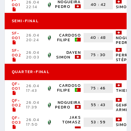
F-
NOGUEIRA
D
26.04
40
:
42
001
PEDRO
22:14
SIMON
SEMI-FINAL
SF-
26.04
CARDOSO
40
:
48
001
NOGUE
20:24
FILIPE
PEDRO
SF-
26.04
DAYEN
75
:
30
002
PERRE
20:03
SIMON
STÉPH
QUARTER-FINAL
QF-
CARDOSO
S
26.04
75
:
46
001
FILIPE
17:43
THIER
QF-
26.04
NOGUEIRA
55
:
43
002
GEHR
17:39
PEDRO
ARMIN
JAKS
QF-
26.04
D
TOMASZ
53
:
59
003
17:50
SIMON