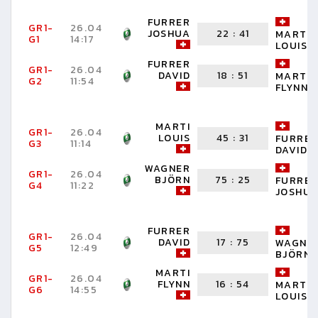
FURRER
GR1-
26.04
JOSHUA
22
:
41
MARTI
G1
14:17
LOUIS
FURRER
GR1-
26.04
DAVID
18
:
51
MARTI
G2
11:54
FLYNN
MARTI
GR1-
26.04
LOUIS
45
:
31
FURRE
G3
11:14
DAVID
WAGNER
GR1-
26.04
BJÖRN
75
:
25
FURRE
G4
11:22
JOSHU
FURRER
GR1-
26.04
DAVID
17
:
75
WAGNE
G5
12:49
BJÖRN
MARTI
GR1-
26.04
FLYNN
16
:
54
MARTI
G6
14:55
LOUIS