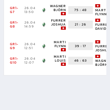
WAGNER
GR1-
26.04
BJÖRN
75
:
48
MARTI
G7
13:50
FLYNN
FURRER
GR1-
26.04
JOSHUA
21
:
26
FURRE
G8
14:59
DAVID
MARTI
GR1-
26.04
FLYNN
39
:
17
FURRE
G9
12:51
JOSHU
MARTI
GR1-
26.04
LOUIS
46
:
63
WAGNE
G10
12:07
BJÖRN