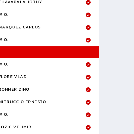
THAVAPALA JOTHY
W.O.
MARQUEZ CARLOS
W.O.
W.O.
FLORE VLAD
ROHNER DINO
MITRUCCIO ERNESTO
W.O.
LOZIC VELIMIR