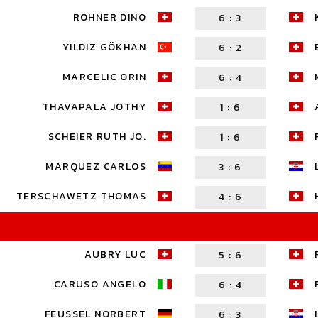
ROHNER DINO
6
:
3
YILDIZ GÖKHAN
6
:
2
MARCELIC ORIN
6
:
4
THAVAPALA JOTHY
1
:
6
SCHEIER RUTH JO.
1
:
6
MARQUEZ CARLOS
3
:
6
TERSCHAWETZ THOMAS
4
:
6
AUBRY LUC
5
:
6
CARUSO ANGELO
6
:
4
FEUSSEL NORBERT
6
:
3