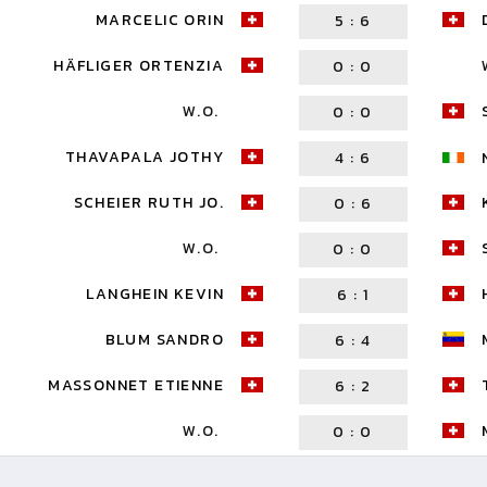
MARCELIC ORIN
5
:
6
HÄFLIGER ORTENZIA
0
:
0
W.O.
0
:
0
THAVAPALA JOTHY
4
:
6
SCHEIER RUTH JO.
0
:
6
W.O.
0
:
0
LANGHEIN KEVIN
6
:
1
BLUM SANDRO
6
:
4
MASSONNET ETIENNE
6
:
2
W.O.
0
:
0