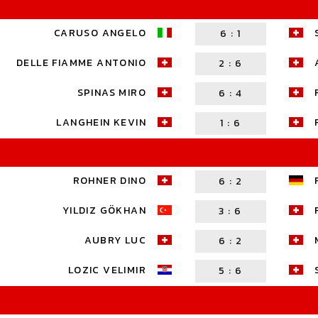
CARUSO ANGELO
6
:
1
DELLE FIAMME ANTONIO
2
:
6
SPINAS MIRO
6
:
4
LANGHEIN KEVIN
1
:
6
ROHNER DINO
6
:
2
YILDIZ GÖKHAN
3
:
6
AUBRY LUC
6
:
2
LOZIC VELIMIR
5
:
6