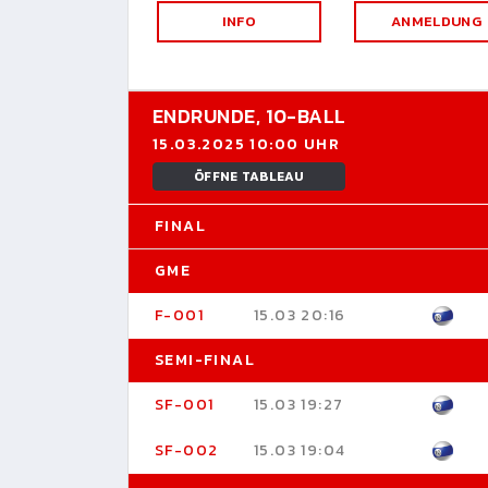
INFO
ANMELDUNG
ENDRUNDE,
10-BALL
15.03.2025 10:00 UHR
ÖFFNE TABLEAU
FINAL
GME
F-001
15.03 20:16
SEMI-FINAL
SF-001
15.03 19:27
SF-002
15.03 19:04