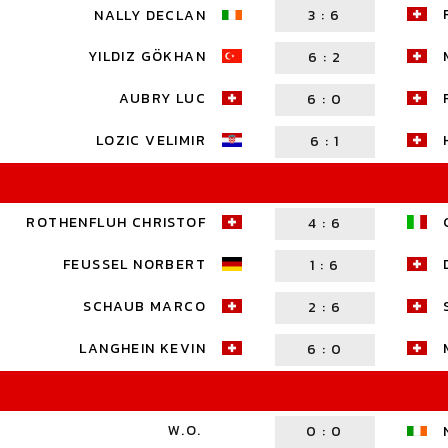
NALLY DECLAN
3
:
6
YILDIZ GÖKHAN
6
:
2
AUBRY LUC
6
:
0
LOZIC VELIMIR
6
:
1
ROTHENFLUH CHRISTOF
4
:
6
FEUSSEL NORBERT
1
:
6
SCHAUB MARCO
2
:
6
LANGHEIN KEVIN
6
:
0
W.O.
0
:
0