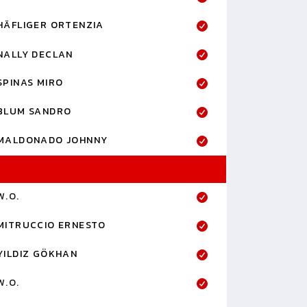
HÄFLIGER ORTENZIA
NALLY DECLAN
SPINAS MIRO
BLUM SANDRO
MALDONADO JOHNNY
W.O.
MITRUCCIO ERNESTO
YILDIZ GÖKHAN
W.O.