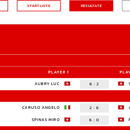
STARTLISTE
RESULTATE
PLAYER 1
PLA
AUBRY LUC
6
:
2
CARUSO ANGELO
2
:
6
SPINAS MIRO
6
:
0