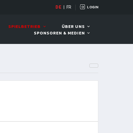
LOGIN
D TOUR 2026
DE
|
FR
08. AUG. 2026, 10:00
SPIELBETRIEB
ÜBER UNS
SPONSOREN & MEDIEN