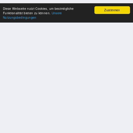
Diese Webseite nutzt Cookies, um bestmögliche
Zustimmen
Funktionalität bieten zu können.
Unsere
Nutzungsbedingungen
SPONSOREN
Swisspool dankt im Namen unserer Sportler, für die Unterstützung
PARTNER
Nat./Int. Sportverbände & Organisationen