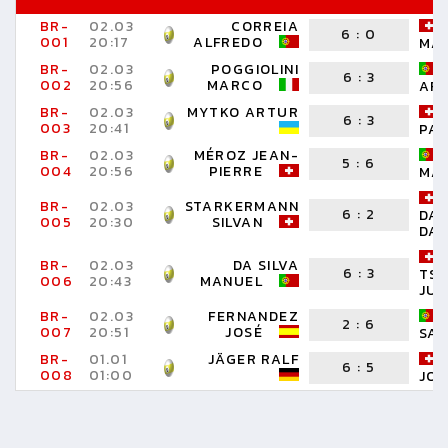
BR-
02.03
CORREIA
6
:
0
001
20:17
ALFREDO
MA
BR-
02.03
POGGIOLINI
6
:
3
002
20:56
MARCO
AR
BR-
02.03
MYTKO ARTUR
6
:
3
003
20:41
PAT
BR-
02.03
MÉROZ JEAN-
5
:
6
004
20:56
PIERRE
MA
BR-
02.03
STARKERMANN
6
:
2
DA
005
20:30
SILVAN
DAN
BR-
02.03
DA SILVA
6
:
3
TS
006
20:43
MANUEL
JUL
BR-
02.03
FERNANDEZ
2
:
6
007
20:51
JOSÉ
SAN
BR-
01.01
JÄGER RALF
6
:
5
008
01:00
JO