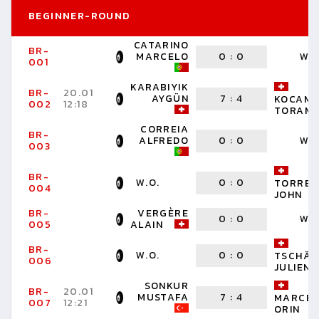
BEGINNER-ROUND
CATARINO
BR-
MARCELO
0
:
0
W.O
001
KARABIYIK
BR-
20.01
AYGÜN
7
:
4
KOCAM
002
12:18
TORAM
CORREIA
BR-
ALFREDO
0
:
0
W.O
003
BR-
W.O.
0
:
0
TORRES
004
JOHN
BR-
VERGÈRE
0
:
0
W.O
005
ALAIN
BR-
W.O.
0
:
0
TSCHÄP
006
JULIEN
SONKUR
BR-
20.01
MUSTAFA
7
:
4
MARCEL
007
12:21
ORIN