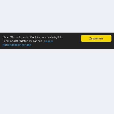
Diese Webseite nutzt Cookies, um bestmögliche
Zustimmen
Funktionalität bieten zu können.
Unsere
Nutzungsbedingungen
SPONSOREN
Swisspool dankt im Namen unserer Sportler, für die Unterstützung
PARTNER