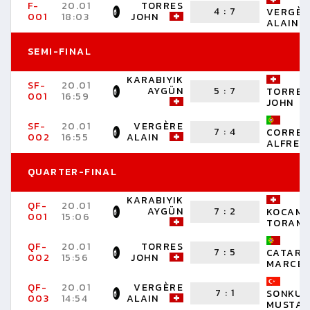
F-
20.01
TORRES
4
:
7
VERGÈR
001
18:03
JOHN
ALAIN
SEMI-FINAL
KARABIYIK
SF-
20.01
AYGÜN
5
:
7
TORRES
001
16:59
JOHN
SF-
20.01
VERGÈRE
7
:
4
CORREI
002
16:55
ALAIN
ALFRED
QUARTER-FINAL
KARABIYIK
QF-
20.01
AYGÜN
7
:
2
KOCAM
001
15:06
TORAM
QF-
20.01
TORRES
7
:
5
CATARI
002
15:56
JOHN
MARCE
QF-
20.01
VERGÈRE
7
:
1
SONKUR
003
14:54
ALAIN
MUSTAF