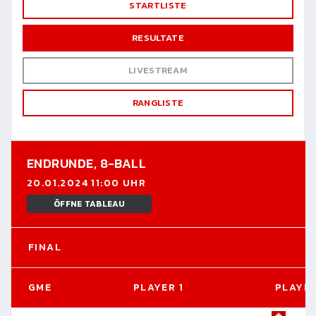
STARTLISTE
RESULTATE
LIVESTREAM
RANGLISTE
ENDRUNDE,
8-BALL
20.01.2024 11:00 UHR
ÖFFNE TABLEAU
FINAL
GME
PLAYER 1
PLAYER