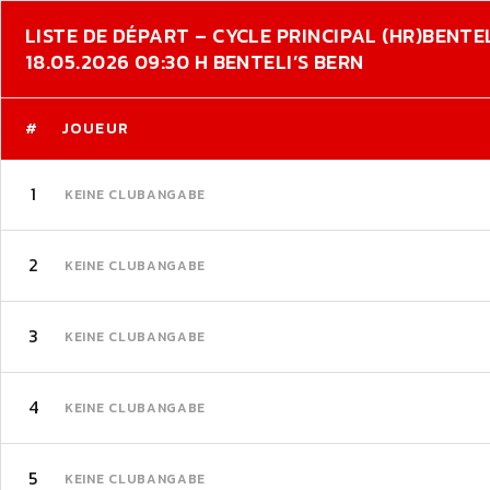
LISTE DE DÉPART – CYCLE PRINCIPAL (HR)
BENTEL
18.05.2026 09:30 H BENTELI’S BERN
#
JOUEUR
1
KEINE CLUBANGABE
2
KEINE CLUBANGABE
3
KEINE CLUBANGABE
4
KEINE CLUBANGABE
5
KEINE CLUBANGABE