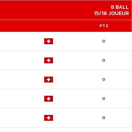
8 BALL
15/16 JOUEUR
PTS
0
0
0
0
0