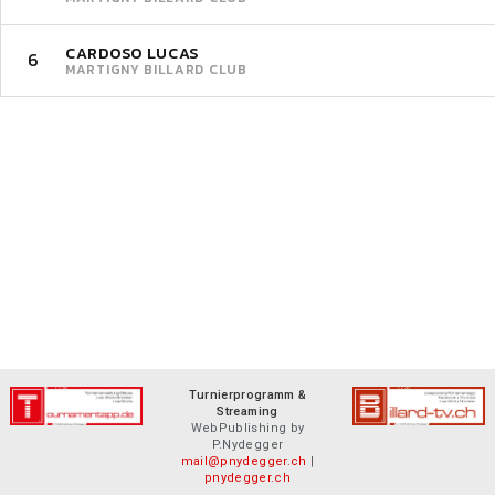
CARDOSO LUCAS
6
MARTIGNY BILLARD CLUB
Turnierprogramm &
Streaming
WebPublishing by
P.Nydegger
mail@pnydegger.ch
|
pnydegger.ch