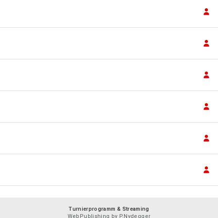
Turnierprogramm & Streaming
WebPublishing by P.Nydegger