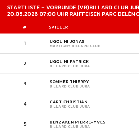
STARTLISTE – VORRUNDE (VR)
BILLARD CLUB JU
20.05.2026 07:00 UHR RAIFFEISEN PARC DELÉM
#
SPIELER
UGOLINI JONAS
1
MARTIGNY BILLARD CLUB
UGOLINI PATRICK
2
BILLARD CLUB JURA
SOMMER THIERRY
3
BILLARD CLUB JURA
CART CHRISTIAN
4
BILLARD CLUB JURA
BENZAKEN PIERRE-YVES
5
BILLARD CLUB JURA