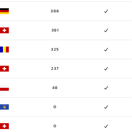
386
381
325
237
48
0
0