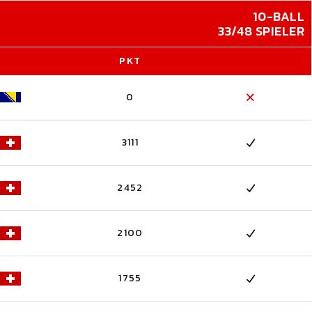
10-BALL
33/48 SPIELER
PKT
0
3111
2452
2100
1755