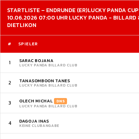
STARTLISTE – ENDRUNDE (ER)
LUCKY PANDA CUP
10.06.2026 07:00 UHR LUCKY PANDA - BILLARD
DIETLIKON
#
SPIELER
SARAC BOJANA
1
LUCKY PANDA BILLARD CLUB
TANASOMBOON TANES
2
LUCKY PANDA BILLARD CLUB
OLECH MICHAL
DNS
3
LUCKY PANDA BILLARD CLUB
DAGOJA INAS
4
KEINE CLUBANGABE