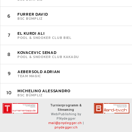
FURRER DAVID
6
BSC BÜMPLIZ
EL KURDI ALI
7
POOL & SNOOKER CLUB BIEL
KOVACEVIC SENAD
8
POOL & SNOOKER CLUB KAKADU
AEBERSOLD ADRIAN
9
TEAM MAGIC
MICHELINO ALESSANDRO
10
BSC BÜMPLIZ
Turnierprogramm &
Streaming
WebPublishing by
P.Nydegger
mail@pnydegger.ch
|
pnydegger.ch