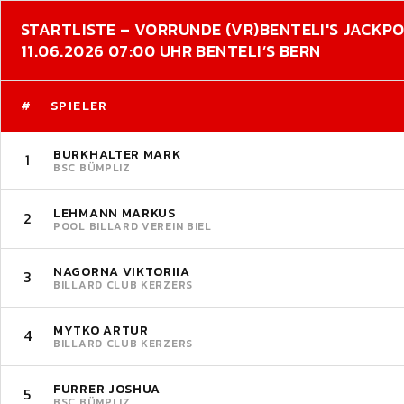
STARTLISTE – VORRUNDE (VR)
BENTELI'S JACKPO
11.06.2026 07:00 UHR BENTELI’S BERN
#
SPIELER
BURKHALTER MARK
1
BSC BÜMPLIZ
LEHMANN MARKUS
2
POOL BILLARD VEREIN BIEL
NAGORNA VIKTORIIA
3
BILLARD CLUB KERZERS
MYTKO ARTUR
4
BILLARD CLUB KERZERS
FURRER JOSHUA
5
BSC BÜMPLIZ