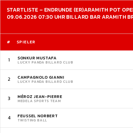
STARTLISTE – ENDRUNDE (ER)
ARAMITH POT OPE
09.06.2026 07:30 UHR BILLARD BAR ARAMITH 
#
SPIELER
SONKUR MUSTAFA
1
LUCKY PANDA BILLARD CLUB
CAMPAGNOLO GIANNI
2
LUCKY PANDA BILLARD CLUB
MÉROZ JEAN-PIERRE
3
MEDELA SPORTS TEAM
FEUSSEL NORBERT
4
TWISTING BALL