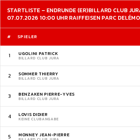
STARTLISTE – ENDRUNDE (ER)
BILLARD CLUB JUR
07.07.2026 10:00 UHR RAIFFEISEN PARC DELÉM
#
SPIELER
UGOLINI PATRICK
1
BILLARD CLUB JURA
SOMMER THIERRY
2
BILLARD CLUB JURA
BENZAKEN PIERRE-YVES
3
BILLARD CLUB JURA
LOVIS DIDIER
4
KEINE CLUBANGABE
MONNEY JEAN-PIERRE
5
BILLARD CLUB JURA