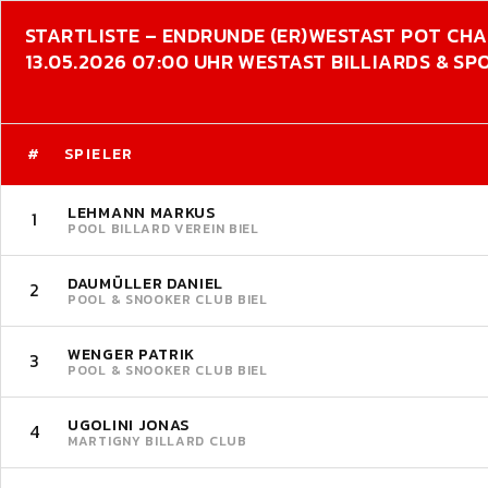
STARTLISTE – ENDRUNDE (ER)
WESTAST POT CH
13.05.2026 07:00 UHR WESTAST BILLIARDS & SP
#
SPIELER
LEHMANN MARKUS
1
POOL BILLARD VEREIN BIEL
DAUMÜLLER DANIEL
2
POOL & SNOOKER CLUB BIEL
WENGER PATRIK
3
POOL & SNOOKER CLUB BIEL
UGOLINI JONAS
4
MARTIGNY BILLARD CLUB