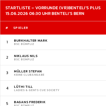
STARTLISTE – VORRUNDE (VR)
BENTELI'S PLUS
15.06.2026 06:30 UHR BENTELI’S BERN
#
SPIELER
BURKHALTER MARK
1
BSC BÜMPLIZ
NIKLAUS NILS
2
BSC BÜMPLIZ
MÜLLER STEFAN
3
KEINE CLUBANGABE
LÜTHI TILL
4
LADIES & GENTS CUE SOCIETY
BAGANS FREDERIK
5
BSC BÜMPLIZ