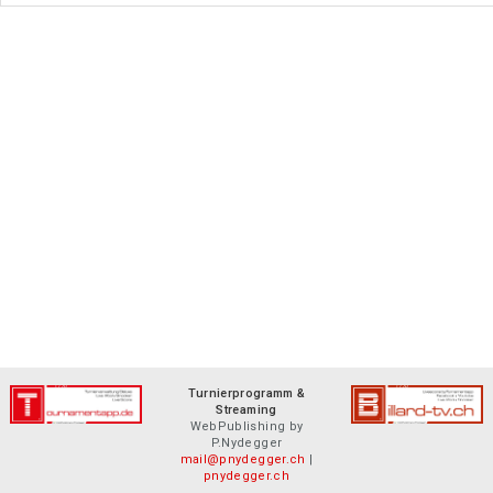
Turnierprogramm &
Streaming
WebPublishing by
P.Nydegger
mail@pnydegger.ch
|
pnydegger.ch