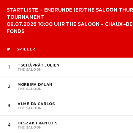
STARTLISTE – ENDRUNDE (ER)
THE SALOON THU
TOURNAMENT
09.07.2026 10:00 UHR THE SALOON - CHAUX-D
FONDS
#
SPIELER
TSCHÄPPÄT JULIEN
1
THE SALOON
MOREIRA DYLAN
2
THE SALOON
ALMEIDA CARLOS
3
THE SALOON
OLSZAK FRANCOIS
4
THE SALOON