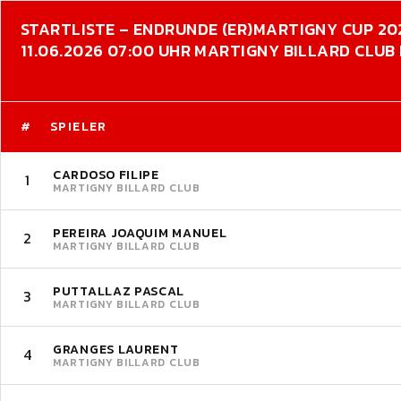
STARTLISTE – ENDRUNDE (ER)
MARTIGNY CUP 20
11.06.2026 07:00 UHR MARTIGNY BILLARD CLU
#
SPIELER
CARDOSO FILIPE
1
MARTIGNY BILLARD CLUB
PEREIRA JOAQUIM MANUEL
2
MARTIGNY BILLARD CLUB
PUTTALLAZ PASCAL
3
MARTIGNY BILLARD CLUB
GRANGES LAURENT
4
MARTIGNY BILLARD CLUB