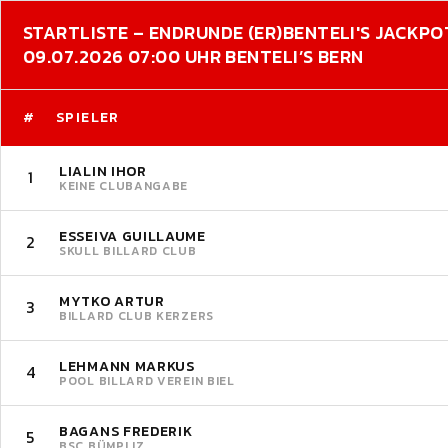
STARTLISTE – ENDRUNDE (ER)
BENTELI'S JACKPO
09.07.2026 07:00 UHR BENTELI’S BERN
#
SPIELER
LIALIN IHOR
1
KEINE CLUBANGABE
ESSEIVA GUILLAUME
2
SKULL BILLARD CLUB
MYTKO ARTUR
3
BILLARD CLUB KERZERS
LEHMANN MARKUS
4
POOL BILLARD VEREIN BIEL
BAGANS FREDERIK
5
BSC BÜMPLIZ