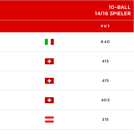
10-BALL
14/16 SPIELER
PKT
640
415
415
405
315