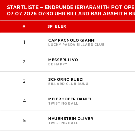
STARTLISTE – ENDRUNDE (ER)
ARAMITH POT OPE
07.07.2026 07:30 UHR BILLARD BAR ARAMITH 
#
SPIELER
CAMPAGNOLO GIANNI
1
LUCKY PANDA BILLARD CLUB
MESSERLI IVO
2
BE HAPPY
SCHORNO RUEDI
3
BILLARD CLUB 8UNG
MEIERHOFER DANIEL
4
TWISTING BALL
HAUENSTEIN OLIVER
5
TWISTING BALL