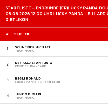
STARTLISTE – ENDRUNDE (ER)
LUCKY PANDA DO
06.06.2026 12:00 UHR LUCKY PANDA - BILLARD
DIETLIKON
#
SPIELER
SCHNEIDER MICHAEL
1
TEAM MAGIC
DE PASCALI ANTONIO
2
KEINE CLUBANGABE
REGLI RONALD
3
LUCKY PANDA BILLARD CLUB
JUNGO DIMITRI
4
TEAM MAGIC