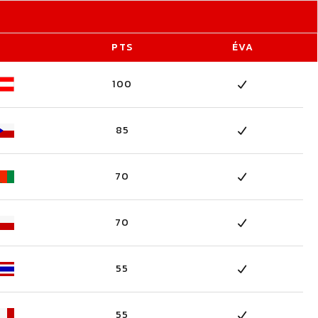
PTS
ÉVA
100
85
70
70
55
55