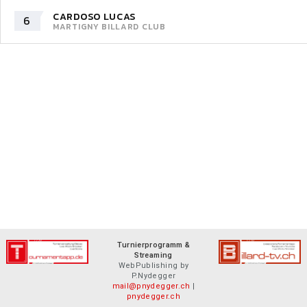
CARDOSO LUCAS
6
MARTIGNY BILLARD CLUB
Turnierprogramm &
Streaming
WebPublishing by
P.Nydegger
mail@pnydegger.ch
|
pnydegger.ch