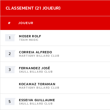
CLASSEMENT (21 JOUEUR)
#
JOUEUR
MOSER ROLF
1
TEAM MAGIC
CORREIA ALFREDO
2
MARTIGNY BILLARD CLUB
FERNANDEZ JOSÉ
3
SKULL BILLARD CLUB
KOCAMAZ TORAMAN
MARTIGNY BILLARD CLUB
ESSEIVA GUILLAUME
5
SKULL BILLARD CLUB