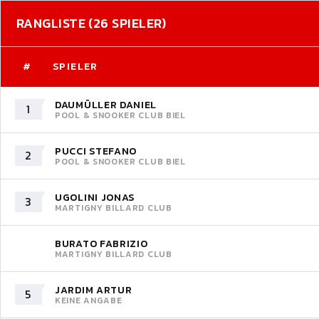
RANGLISTE (26 SPIELER)
#
SPIELER
DAUMÜLLER DANIEL
1
POOL & SNOOKER CLUB BIEL
PUCCI STEFANO
2
POOL & SNOOKER CLUB BIEL
UGOLINI JONAS
3
MARTIGNY BILLARD CLUB
BURATO FABRIZIO
MARTIGNY BILLARD CLUB
JARDIM ARTUR
5
KEINE ANGABE