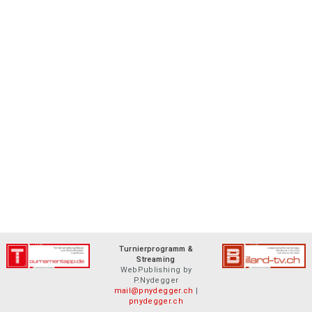
Turnierprogramm &
Streaming
WebPublishing by
P.Nydegger
mail@pnydegger.ch
|
pnydegger.ch