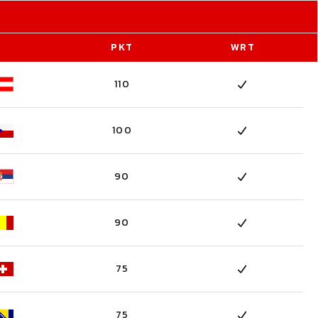
PKT
WRT
110
100
90
90
75
75