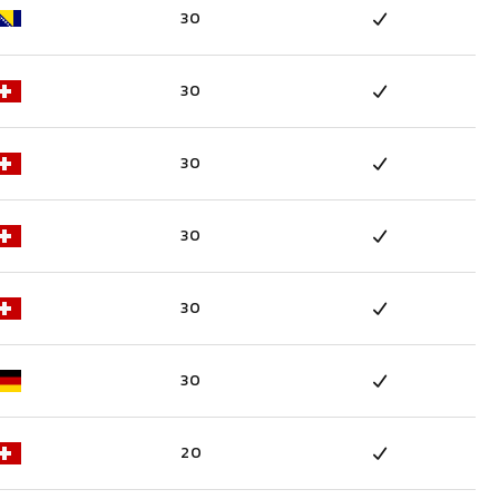
30
30
30
30
30
30
20